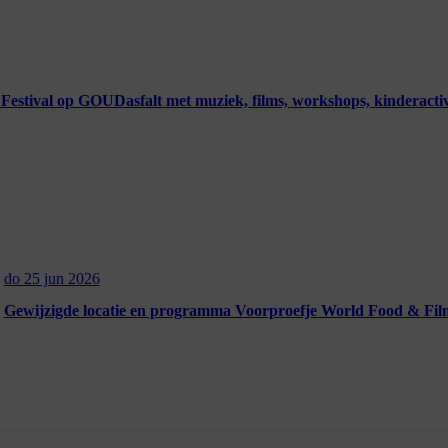
stival op GOUDasfalt met muziek, films, workshops, kinderactivit
do 25 jun 2026
Gewijzigde locatie en programma Voorproefje World Food & Film