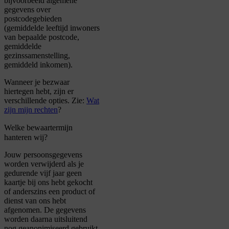
bijvoorbeeld algemene
gegevens over
postcodegebieden
(gemiddelde leeftijd inwoners
van bepaalde postcode,
gemiddelde
gezinssamenstelling,
gemiddeld inkomen).
Wanneer je bezwaar
hiertegen hebt, zijn er
verschillende opties. Zie:
Wat
zijn mijn rechten
?
Welke bewaartermijn
hanteren wij?
Jouw persoonsgegevens
worden verwijderd als je
gedurende vijf jaar geen
kaartje bij ons hebt gekocht
of anderszins een product of
dienst van ons hebt
afgenomen. De gegevens
worden daarna uitsluitend
nog geanonimiseerd gebruikt