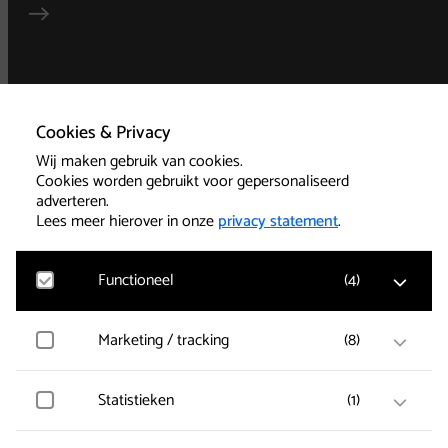
Algemene
voorwaarden
Cookies & Privacy
Wij maken gebruik van cookies.
Privacy
Cookies worden gebruikt voor gepersonaliseerd
adverteren.
Technische informatie
Lees meer hierover in onze
privacy statement
.
Functioneel
(
4
)
Cookies
Google Analytics
Marketing / tracking
(
8
)
Bezoekersstatistieken, websitebezoek en gebruik
wordt gemeten en gebruikersgegevens worden
Kassa 085-239 1501
anoniem verzameld.
Vimeo
Statistieken
(
1
)
Gegevens over de bezoeken van de gebruiker worden
Kantoor 085-239
verzameld zoals welke pagina’s zijn gelezen.
1500