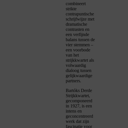
combineert
strikte
contrapuntische
schrijfwijze met
dramatische
contrasten en
een verfijnde
balans tussen de
vier stemmen –
een voorbode
van het
strijkkwartet als
volwaardig
dialoog tussen
gelijkwaardige
partners.
Bartóks Derde
Strijkkwartet,
gecomponeerd
in 1927, is een
intens en
geconcentreerd
werk dat zijn
fascinatie voor