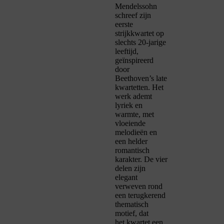
Mendelssohn
schreef zijn
eerste
strijkkwartet op
slechts 20-jarige
leeftijd,
geïnspireerd
door
Beethoven’s late
kwartetten. Het
werk ademt
lyriek en
warmte, met
vloeiende
melodieën en
een helder
romantisch
karakter. De vier
delen zijn
elegant
verweven rond
een terugkerend
thematisch
motief, dat
het kwartet een