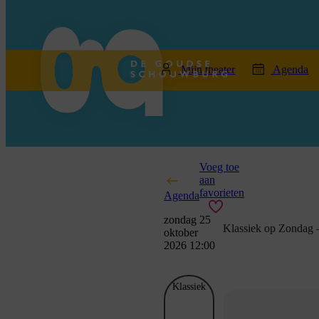
home
Mijn theater
Agenda
Voeg toe
aan
favorieten
Agenda
zondag 25
Klassiek op Zondag 
oktober
2026 12:00
Klassiek