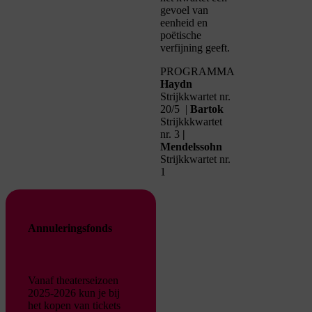
gevoel van
eenheid en
poëtische
verfijning geeft.
PROGRAMMA
Haydn
Strijkkwartet nr.
20/5 |
Bartok
Strijkkkwartet
nr. 3
|
Mendelssohn
Strijkkwartet nr.
1
Annuleringsfonds
Vanaf theaterseizoen
2025-2026 kun je bij
het kopen van tickets