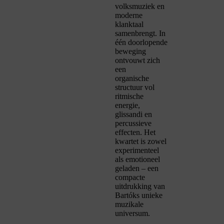
volksmuziek en
moderne
klanktaal
samenbrengt. In
één doorlopende
beweging
ontvouwt zich
een
organische
structuur vol
ritmische
energie,
glissandi en
percussieve
effecten. Het
kwartet is zowel
experimenteel
als emotioneel
geladen – een
compacte
uitdrukking van
Bartóks unieke
muzikale
universum.