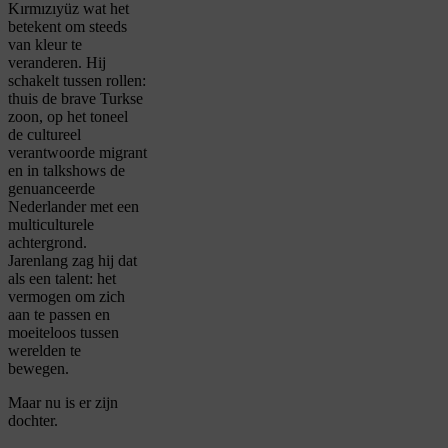
Kırmızıyüz wat het
betekent om steeds
van kleur te
veranderen. Hij
schakelt tussen rollen:
thuis de brave Turkse
zoon, op het toneel
de cultureel
verantwoorde migrant
en in talkshows de
genuanceerde
Nederlander met een
multiculturele
achtergrond.
Jarenlang zag hij dat
als een talent: het
vermogen om zich
aan te passen en
moeiteloos tussen
werelden te
bewegen.
Maar nu is er zijn
dochter.