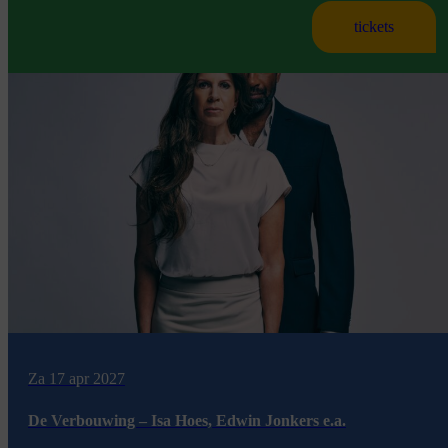
tickets
Za 17 apr 2027
De Verbouwing – Isa Hoes, Edwin Jonkers e.a.