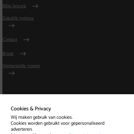
Mijn bezoek
Zakelijk verhuur
Contact
Route
Veelgestelde vragen
Algemene
voorwaarden
Cookies & Privacy
Wij maken gebruik van cookies.
Privacy
Cookies worden gebruikt voor gepersonaliseerd
adverteren.
Technische informatie