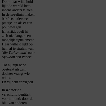
Door haar witte huid
lijkt de wereld hem
ineens anders te zien.
In de speeltuin maken
bakfietsouders een
praatje, en als er een
politiewagen
langsrijdt voelt hij
zich niet langer een
mogelijk signalement.
Haar witheid lijkt op
hem af te stralen: van
‘
die Turkse man
‘ naar
‘
gewoon een vader
‘.
Tot hij zijn hand
opsteekt als zijn
dochter vraagt wie
wit is.
En zij hem corrigeert.
In
Kameleon
verschuift identiteit
voortdurend: door de
blik van anderen,