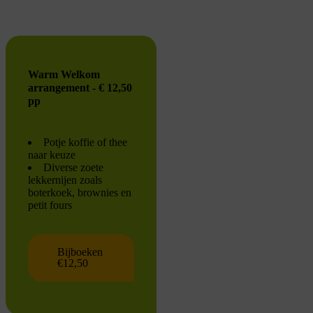
Warm Welkom
arrangement - € 12,50
pp
Potje koffie of thee
naar keuze
Diverse zoete
lekkernijen zoals
boterkoek, brownies en
petit fours
Bijboeken
€12,50