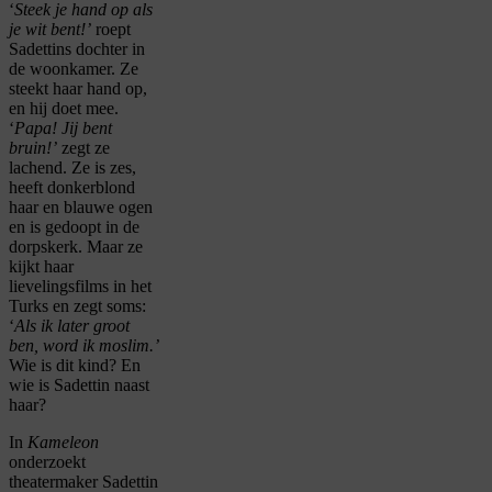
‘
Steek je hand op als
je wit bent!’
roept
Sadettins dochter in
de woonkamer. Ze
steekt haar hand op,
en hij doet mee.
‘
Papa! Jij bent
bruin!’
zegt ze
lachend. Ze is zes,
heeft donkerblond
haar en blauwe ogen
en is gedoopt in de
dorpskerk. Maar ze
kijkt haar
lievelingsfilms in het
Turks en zegt soms:
‘
Als ik later groot
ben, word ik moslim.’
Wie is dit kind? En
wie is Sadettin naast
haar?
In
Kameleon
onderzoekt
theatermaker Sadettin