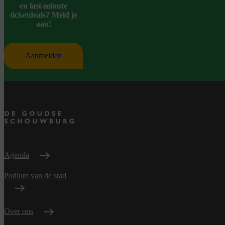
en last-minute
ticketdeals? Meld je
aan!
Aanmelden
Agenda
Podium van de stad
Over ons