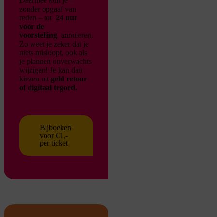
Daarmee kun je –
zonder opgaaf van
reden – tot
24 uur
vóór de
voorstelling
annuleren.
Zo weet je zeker dat je
niets misloopt, ook als
je plannen onverwachts
wijzigen!
Je kan dan
kiezen uit
geld retour
of digitaal tegoed.
Bijboeken
voor €1,-
per ticket