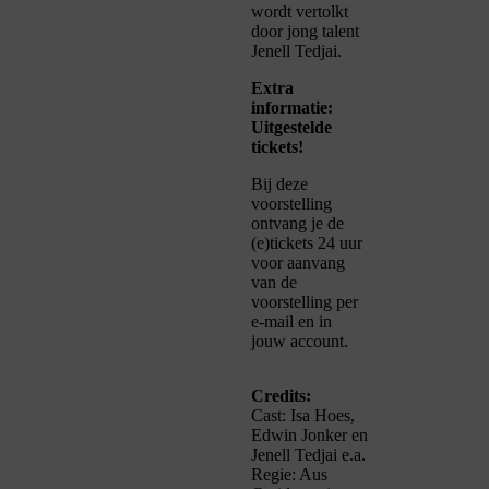
wordt vertolkt
door jong talent
Jenell Tedjai.
Extra
informatie:
Uitgestelde
tickets!
Bij deze
voorstelling
ontvang je de
(e)tickets 24 uur
voor aanvang
van de
voorstelling per
e-mail en in
jouw account.
Credits:
Cast: Isa Hoes,
Edwin Jonker en
Jenell Tedjai e.a.
Regie: Aus