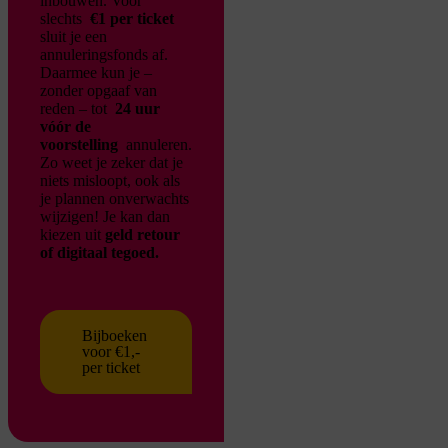
inbouwen. Voor
slechts
€1 per ticket
sluit je een
annuleringsfonds af.
Daarmee kun je –
zonder opgaaf van
reden – tot
24 uur
vóór de
voorstelling
annuleren.
Zo weet je zeker dat je
niets misloopt, ook als
je plannen onverwachts
wijzigen!
Je kan dan
kiezen uit
geld retour
of digitaal tegoed.
Bijboeken
voor €1,-
per ticket