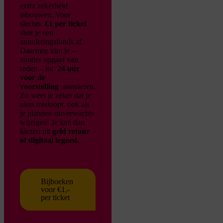
extra zekerheid
inbouwen. Voor
slechts
€1 per ticket
sluit je een
annuleringsfonds af.
Daarmee kun je –
zonder opgaaf van
reden – tot
24 uur
vóór de
voorstelling
annuleren.
Zo weet je zeker dat je
niets misloopt, ook als
je plannen onverwachts
wijzigen!
Je kan dan
kiezen uit
geld retour
of digitaal tegoed.
Bijboeken
voor €1,-
per ticket