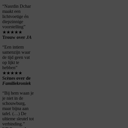
“Nasrdin Dchar
maakt een
lichtvoetige én
diepzinnige
voorstelling”
★★★★★
Trouw over
JA
“Een intiem
samenzijn waar
de tijd geen vat
op lijkt te
hebben”
★★★★★
Scènes over de
Familiekroniek
“Bij hem waan je
je niet in de
schouwburg,
maar bijna aan
tafel. (…) De
ultieme sleutel tot
verbinding.”