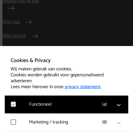
Podium van de stad
Over ons
Mijn bezoek
Zakelijk verhuur
Cookies & Privacy
Wij maken gebruik van cookies.
Contact
Cookies worden gebruikt voor gepersonaliseerd
adverteren.
Route
Lees meer hierover in onze
privacy statement
.
Veelgestelde vragen
Functioneel
(
4
)
Google Analytics
Marketing / tracking
(
8
)
Bezoekersstatistieken, websitebezoek en gebruik
Algemene