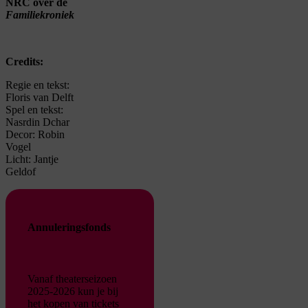
NRC over de
Familiekroniek
Credits:
Regie en tekst:
Floris van Delft
Spel en tekst:
Nasrdin Dchar
Decor: Robin
Vogel
Licht: Jantje
Geldof
Annuleringsfonds
Vanaf theaterseizoen
2025-2026 kun je bij
het kopen van tickets