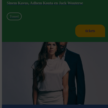
Sinem Kavus, Adhem Kouta en Jack Wouterse
Toneel
tickets