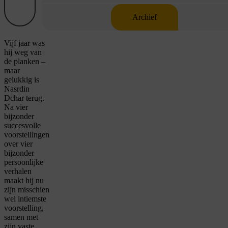
Archief
Vijf jaar was
hij weg van
de planken –
maar
gelukkig is
Nasrdin
Dchar terug.
Na vier
bijzonder
succesvolle
voorstellingen
over vier
bijzonder
persoonlijke
verhalen
maakt hij nu
zijn misschien
wel intiemste
voorstelling,
samen met
zijn vaste