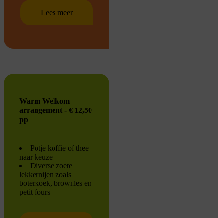
Lees meer
Warm Welkom
arrangement - € 12,50
pp
Potje koffie of thee
naar keuze
Diverse zoete
lekkernijen zoals
boterkoek, brownies en
petit fours