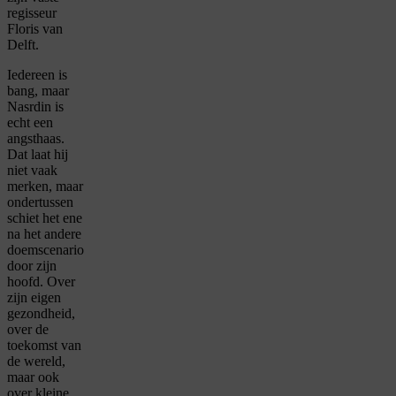
regisseur
Floris van
Delft.
Iedereen is
bang, maar
Nasrdin is
echt een
angsthaas.
Dat laat hij
niet vaak
merken, maar
ondertussen
schiet het ene
na het andere
doemscenario
door zijn
hoofd. Over
zijn eigen
gezondheid,
over de
toekomst van
de wereld,
maar ook
over kleine