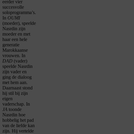
eerder vier
succesvolle
soloprogramma’s.
In
OUMI
(moeder), speelde
Nasrdin zijn
moeder en met
haar een hele
generatie
Marokkaanse
vrouwen. In
DAD
(vader)
speelde Nasrdin
zijn vader en
ging de dialoog
met hem aan.
Daarnaast stond
hij stil bij zijn
eigen
vaderschap. In
JA
toonde
Nasrdin hoe
hobbelig het pad
van de liefde kan
zijn. Hij vertelde