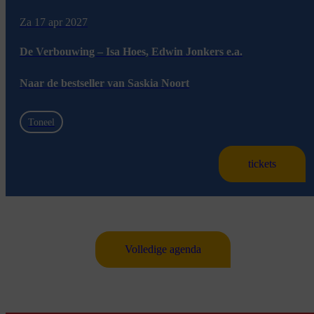
Za 17 apr 2027
De Verbouwing – Isa Hoes, Edwin Jonkers e.a.
Naar de bestseller van Saskia Noort
Toneel
tickets
Volledige agenda