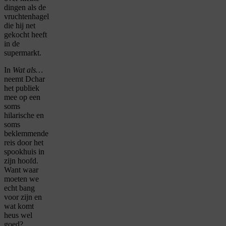
dingen als de
vruchtenhagel
die hij net
gekocht heeft
in de
supermarkt.
In
Wat als…
neemt Dchar
het publiek
mee op een
soms
hilarische en
soms
beklemmende
reis door het
spookhuis in
zijn hoofd.
Want waar
moeten we
echt bang
voor zijn en
wat komt
heus wel
goed?