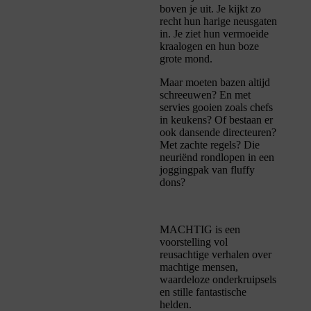
boven je uit. Je kijkt zo
recht hun harige neusgaten
in. Je ziet hun vermoeide
kraalogen en hun boze
grote mond.
Maar moeten bazen altijd
schreeuwen? En met
servies gooien zoals chefs
in keukens? Of bestaan er
ook dansende directeuren?
Met zachte regels? Die
neuriënd rondlopen in een
joggingpak van fluffy
dons?
MACHTIG is een
voorstelling vol
reusachtige verhalen over
machtige mensen,
waardeloze onderkruipsels
en stille fantastische
helden.