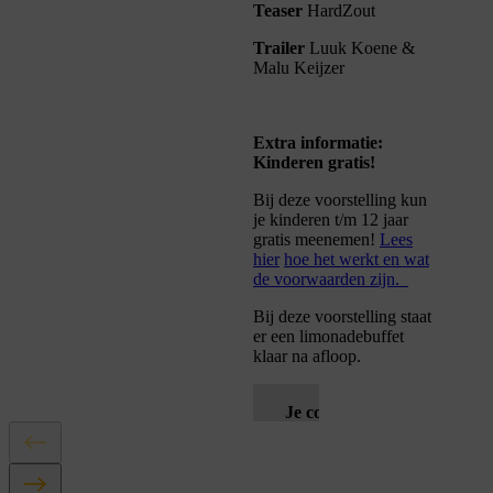
Teaser
HardZout
Trailer
Luuk Koene &
Malu Keijzer
Extra informatie:
Kinderen gratis!
Bij deze voorstelling
kun
je
kinderen t/m 12 jaar
gratis
meenemen!
Lees
hier
hoe het werkt en wat
de voorwaarden zijn.
Bij deze voorstelling staat
er een limonadebuffet
klaar na afloop.
Je cookie instellingen
blokkeren youtube.
Pas
je instellingen
aan om