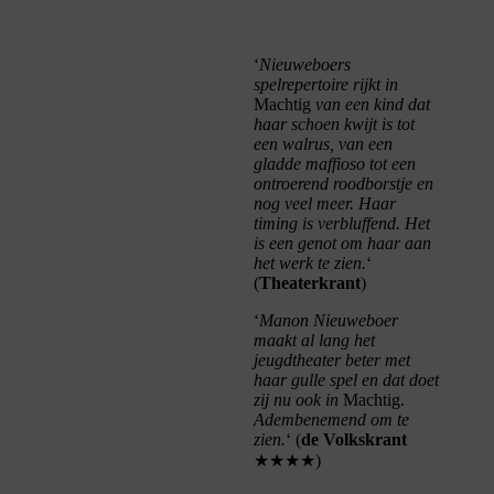
‘
Nieuweboers
spelrepertoire rijkt in
Machtig
van een kind dat
haar schoen kwijt is tot
een walrus, van een
gladde maffioso tot een
ontroerend roodborstje en
nog veel meer. Haar
timing is verbluffend. Het
is een genot om haar aan
het werk te zien.
‘
(
Theaterkrant
)
‘
Manon Nieuweboer
maakt al lang het
jeugdtheater beter met
haar gulle spel en dat doet
zij nu ook in
Machtig.
Adembenemend om te
zien.
‘ (
de
Volkskrant
★★★★)