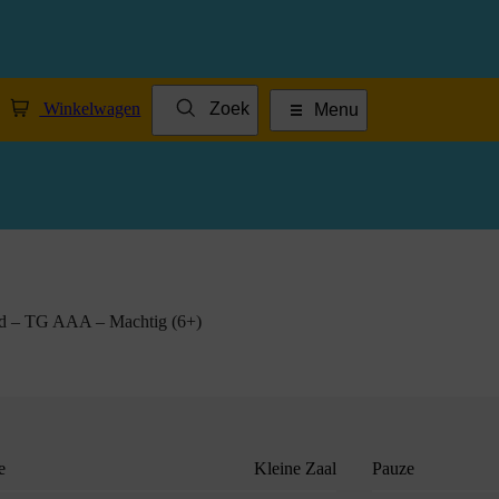
Winkelwagen
Zoek
Menu
d – TG AAA – Machtig (6+)
e
Kleine Zaal
Pauze