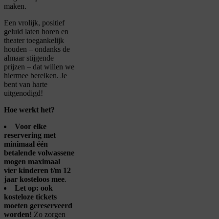
maken.
Een vrolijk, positief
geluid laten horen en
theater toegankelijk
houden – ondanks de
almaar stijgende
prijzen – dat willen we
hiermee bereiken. Je
bent van harte
uitgenodigd!
Hoe werkt het?
Voor elke
reservering met
minimaal één
betalende volwassene
mogen maximaal
vier kinderen t/m 12
jaar
kosteloos mee
.
Let op: ook
kosteloze tickets
moeten gereserveerd
worden!
Zo zorgen