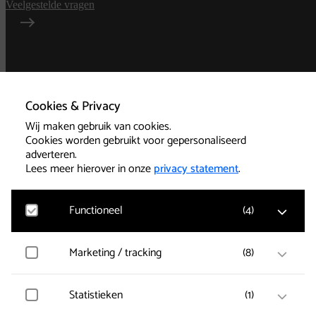
Veelgestelde vragen
Algemene
voorwaarden
Cookies & Privacy
Wij maken gebruik van cookies.
Privacy
Cookies worden gebruikt voor gepersonaliseerd
adverteren.
Technische informatie
Lees meer hierover in onze
privacy statement
.
Functioneel
(
4
)
Cookies
Google Analytics
Marketing / tracking
(
8
)
Bezoekersstatistieken, websitebezoek en gebruik
wordt gemeten en gebruikersgegevens worden
Kassa 085-239 1501
anoniem verzameld.
Vimeo
Statistieken
(
1
)
Gegevens over de bezoeken van de gebruiker worden
Kantoor 085-239