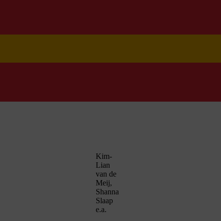
Kim-
Lian
van de
Meij,
Shanna
Slaap
e.a.