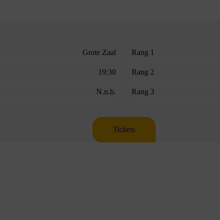
Grote Zaal
Rang 1
19:30
Rang 2
N.n.b.
Rang 3
Tickets