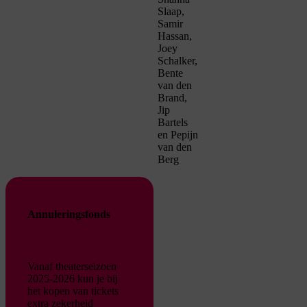
Slaap,
Samir
Hassan,
Joey
Schalker,
Bente
van den
Brand,
Jip
Bartels
en Pepijn
van den
Berg
Annuleringsfonds
Vanaf theaterseizoen
2025-2026 kun je bij
het kopen van tickets
extra zekerheid