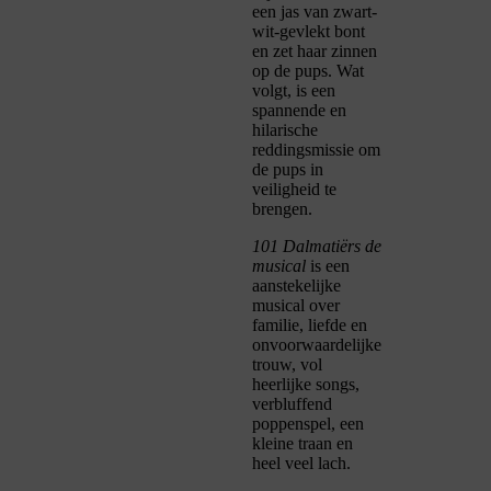
een jas van zwart-
wit-gevlekt bont
en zet haar zinnen
op de pups. Wat
volgt, is een
spannende en
hilarische
reddingsmissie om
de pups in
veiligheid te
brengen.
101 Dalmatiërs de
musical
is een
aanstekelijke
musical over
familie, liefde en
onvoorwaardelijke
trouw, vol
heerlijke songs,
verbluffend
poppenspel, een
kleine traan en
heel veel lach.