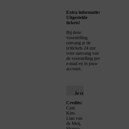
Extra informatie:
Uitgestelde
tickets!
Bij deze
voorstelling
ontvang je de
(e)tickets 24 uur
voor aanvang van
de voorstelling per
e-mail en in jouw
account.
Je cookie instellingen
blokkeren youtube.
Credits:
Cast:
Pas
je instellingen
aan om
Kim-
gebruik te maken van
Lian van
de Meij,
youtube.
Shanna