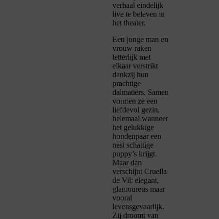
verhaal eindelijk
live te beleven in
het theater.
Een jonge man en
vrouw raken
letterlijk met
elkaar verstrikt
dankzij hun
prachtige
dalmatiërs. Samen
vormen ze een
liefdevol gezin,
helemaal wanneer
het gelukkige
hondenpaar een
nest schattige
puppy’s krijgt.
Maar dan
verschijnt Cruella
de Vil: elegant,
glamoureus maar
vooral
levensgevaarlijk.
Zij droomt van