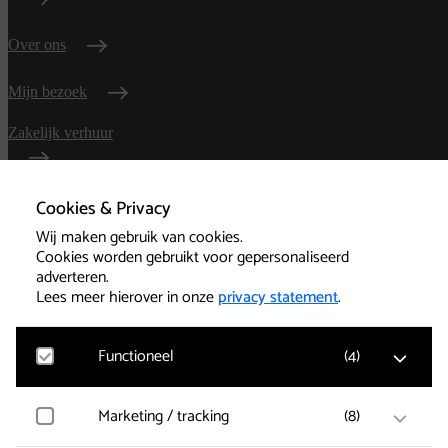
Over ons
Mijn bezoek
Zakelijk verhuur
Cookies & Privacy
Contact
Wij maken gebruik van cookies.
Route
Cookies worden gebruikt voor gepersonaliseerd
adverteren.
Veelgestelde vragen
Lees meer hierover in onze
privacy statement
.
Functioneel
(
4
)
Algemene
Google Analytics
Marketing / tracking
(
8
)
voorwaarden
Bezoekersstatistieken, websitebezoek en gebruik