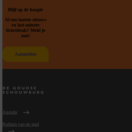
Blijf op de hoogte
Al ons laatste nieuws
en last-minute
ticketdeals? Meld je
aan!
Aanmelden
Agenda
Podium van de stad