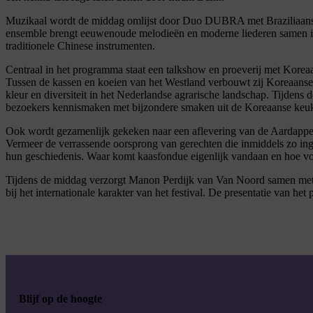
Muzikaal wordt de middag omlijst door Duo DUBRA met Braziliaanse
ensemble brengt eeuwenoude melodieën en moderne liederen samen in
traditionele Chinese instrumenten.
Centraal in het programma staat een talkshow en proeverij met Kore
Tussen de kassen en koeien van het Westland verbouwt zij Koreaan
kleur en diversiteit in het Nederlandse agrarische landschap. Tijdens 
bezoekers kennismaken met bijzondere smaken uit de Koreaanse keu
Ook wordt gezamenlijk gekeken naar een aflevering van de Aardappele
Vermeer de verrassende oorsprong van gerechten die inmiddels zo inge
hun geschiedenis. Waar komt kaasfondue eigenlijk vandaan en hoe von
Tijdens de middag verzorgt Manon Perdijk van Van Noord samen met ha
bij het internationale karakter van het festival. De presentatie van 
Blijf op de hoogte