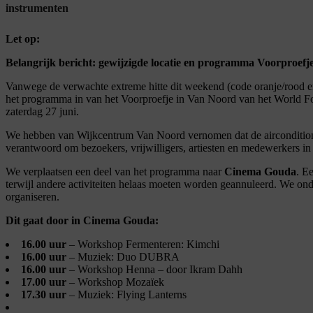
instrumenten
Let op:
Belangrijk bericht: gewijzigde locatie en programma Voorproefj
Vanwege de verwachte extreme hitte dit weekend (code oranje/rood e
het programma in van het Voorproefje in Van Noord van het World Foo
zaterdag 27 juni.
We hebben van Wijkcentrum Van Noord vernomen dat de airconditionin
verantwoord om bezoekers, vrijwilligers, artiesten en medewerkers i
We verplaatsen een deel van het programma naar
Cinema Gouda
. E
terwijl andere activiteiten helaas moeten worden geannuleerd. We o
organiseren.
Dit gaat door in Cinema Gouda:
16.00 uur
– Workshop Fermenteren: Kimchi
16.00 uur
– Muziek: Duo DUBRA
16.00 uur
– Workshop Henna – door Ikram Dahh
17.00 uur
– Workshop Mozaïek
17.30 uur
– Muziek: Flying Lanterns