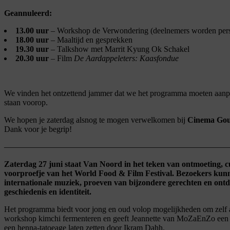
Geannuleerd:
13.00 uur
– Workshop de Verwondering (deelnemers worden pers
18.00 uur
– Maaltijd en gesprekken
19.30 uur
– Talkshow met Marrit Kyung Ok Schakel
20.30 uur
– Film
De Aardappeleters: Kaasfondue
We vinden het ontzettend jammer dat we het programma moeten aanpas
staan voorop.
We hopen je zaterdag alsnog te mogen verwelkomen bij
Cinema Go
Dank voor je begrip!
———————————————————————————
Zaterdag 27 juni staat Van Noord in het teken van ontmoeting, c
voorproefje van het World Food & Film Festival. Bezoekers ku
internationale muziek, proeven van bijzondere gerechten en ontde
geschiedenis en identiteit.
Het programma biedt voor jong en oud volop mogelijkheden om zelf a
workshop kimchi fermenteren en geeft Jeannette van MoZaEnZo een
een henna-tatoeage laten zetten door Ikram Dahh.