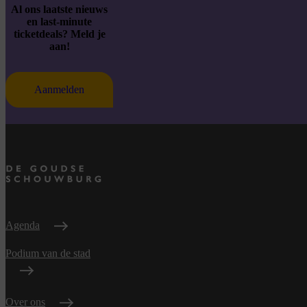
Al ons laatste nieuws
en last-minute
ticketdeals? Meld je
aan!
Aanmelden
Agenda
Podium van de stad
Over ons