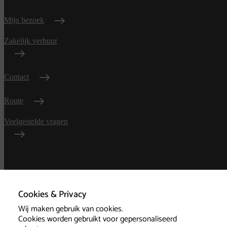
Mijn bezoek
Zakelijk verhuur
Contact
Route
Veelgestelde vragen
Algemene
voorwaarden
Cookies & Privacy
Wij maken gebruik van cookies.
Privacy
Cookies worden gebruikt voor gepersonaliseerd