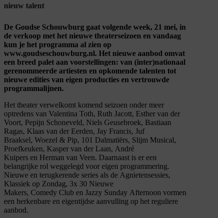
nieuw talent
De Goudse Schouwburg gaat volgende week, 21 mei, in
de verkoop met het nieuwe theaterseizoen en vandaag
kun je het programma al zien op
www.goudseschouwburg.nl. Het nieuwe aanbod omvat
een breed palet aan voorstellingen: van (inter)nationaal
gerenommeerde artiesten en opkomende talenten tot
nieuwe edities van eigen producties en vertrouwde
programmalijnen.
Het theater verwelkomt komend seizoen onder meer
optredens van Valentina Toth, Ruth Jacott, Esther van der
Voort, Pepijn Schoneveld, Niels Geusebroek, Bastiaan
Ragas, Klaas van der Eerden, Jay Francis, Juf
Braaksel, Woezel & Pip, 101 Dalmatiërs, Slijm Musical,
Proefkeuken, Kasper van der Laan, André
Kuipers en Herman van Veen. Daarnaast is er een
belangrijke rol weggelegd voor eigen programmering.
Nieuwe en terugkerende series als de Agnietensessies,
Klassiek op Zondag, 3x 30 Nieuwe
Makers, Comedy Club en Jazzy Sunday Afternoon vormen
een herkenbare en eigentijdse aanvulling op het reguliere
aanbod.