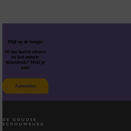
Blijf op de hoogte
Al ons laatste nieuws
en last-minute
ticketdeals? Meld je
aan!
Aanmelden