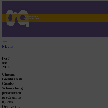
home
Nieuws
Do 7
nov
2024
Cinema
Gouda en de
Goudse
Schouwburg
presenteren
programma
tijdens
Orange the