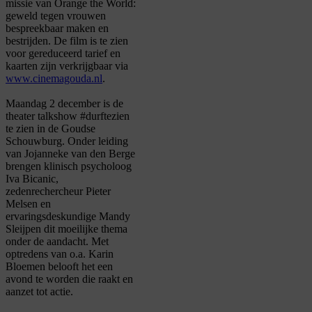
missie van Orange the World:
geweld tegen vrouwen
bespreekbaar maken en
bestrijden.
De film is te zien
voor gereduceerd tarief en
kaarten zijn verkrijgbaar via
www.cinemagouda.nl
.
Maandag 2 december is de
theater talkshow
#durftezien
te zien in de Goudse
Schouwburg. Onder leiding
van Jojanneke van den Berge
brengen klinisch psycholoog
Iva
Bicanic
,
zedenrechercheur Pieter
Melsen
en
ervaringsdeskundige Mandy
Sleijpen
dit moeilijke thema
onder de aandacht. Met
optredens van o.a. Karin
Bloemen belooft het een
avond te worden die raakt en
aanzet tot actie.