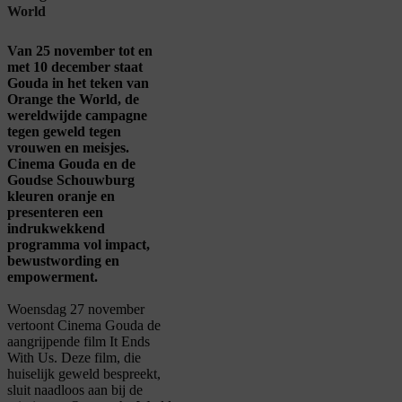
World
Van 25 november tot en
met 10 december staat
Gouda in het teken van
Orange the World, de
wereldwijde campagne
tegen geweld tegen
vrouwen en meisjes.
Cinema Gouda en de
Goudse Schouwburg
kleuren oranje en
presenteren een
indrukwekkend
programma vol impact,
bewustwording en
empowerment.
Woensdag 27 november
vertoont Cinema Gouda de
aangrijpende film
It
Ends
With
Us
. Deze film, die
huiselijk geweld bespreekt,
sluit naadloos aan bij de