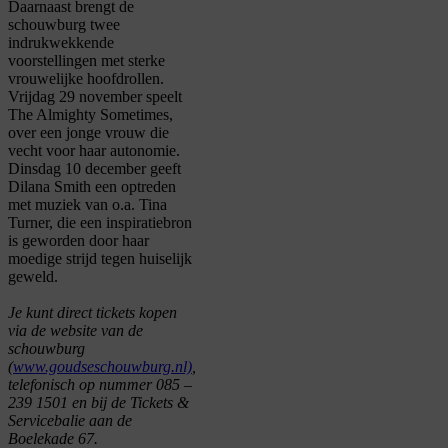
Daarnaast brengt de
schouwburg twee
indrukwekkende
voorstellingen met sterke
vrouwelijke hoofdrollen.
Vrijdag 29 november speelt
The
Almighty
Sometimes
,
over een jonge vrouw die
vecht voor haar autonomie.
Dinsdag 10 december geeft
Dilana
Smith een optreden
met muziek van o.a. Tina
Turner, die een inspiratiebron
is geworden door haar
moedige strijd tegen huiselijk
geweld.
Je kunt direct tickets kopen
via de website van de
schouwburg
(
www.goudseschouwburg.nl)
,
telefonisch op nummer 085 –
239 1501 en bij de Tickets &
Servicebalie aan de
Boelekade 67.