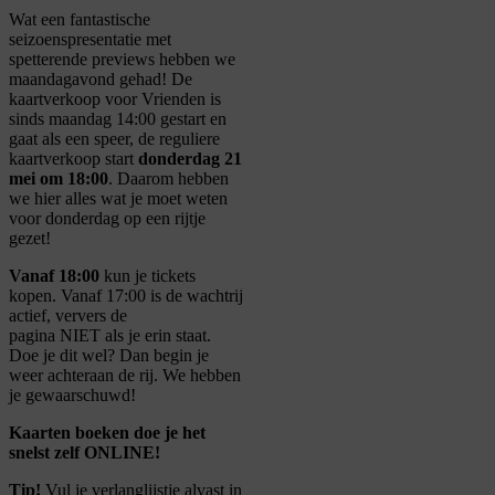
Wat een fantastische
seizoenspresentatie met
spetterende previews hebben we
maandagavond gehad! De
kaartverkoop voor Vrienden is
sinds maandag 14:00 gestart en
gaat als een speer, de reguliere
kaartverkoop start
donderdag 21
mei om 18:00
. Daarom hebben
we hier alles wat je moet weten
voor donderdag op een rijtje
gezet!
Vanaf 18:00
kun je tickets
kopen. Vanaf 17:00 is de wachtrij
actief, ververs de
pagina NIET als je erin staat.
Doe je dit wel? Dan begin je
weer achteraan de rij. We hebben
je gewaarschuwd!
Kaarten boeken doe je het
snelst zelf ONLINE!
Tip!
Vul je verlanglijstje alvast in