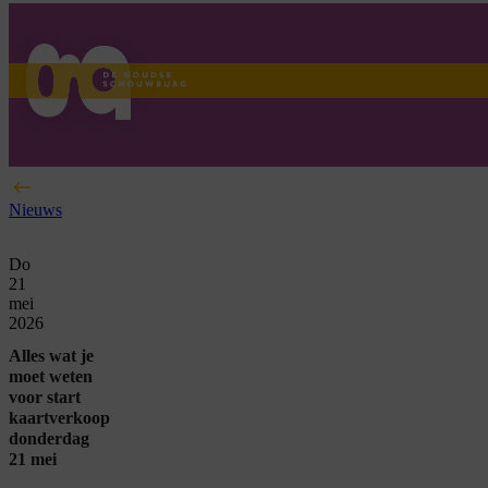
home
Nieuws
Do
21
mei
2026
Alles wat je
moet weten
voor start
kaartverkoop
donderdag
21 mei