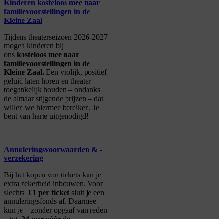
Kinderen kosteloos mee naar
familievoorstellingen in de
Kleine Zaal
Tijdens theaterseizoen 2026-2027
mogen kinderen bij
ons
kosteloos mee naar
familievoorstellingen in de
Kleine Zaal.
Een vrolijk, positief
geluid laten horen en theater
toegankelijk houden – ondanks
de almaar stijgende prijzen – dat
willen we hiermee bereiken. Je
bent van harte uitgenodigd!
Annuleringsvoorwaarden & -
verzekering
Bij het kopen van tickets kun je
extra zekerheid inbouwen. Voor
slechts
€1 per ticket
sluit je een
annuleringsfonds af. Daarmee
kun je – zonder opgaaf van reden
– tot
24 uur vóór de