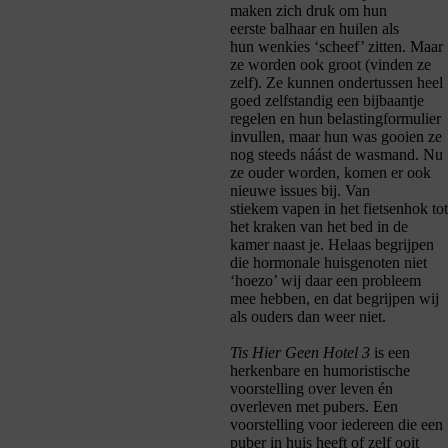
maken zich druk om hun
eerste
balhaar
en huilen als
hun
wenkies
‘scheef’ zitten. Maar
ze worden ook groot (vinden ze
zelf). Ze kunnen ondertussen heel
goed zelfstandig een bijbaantje
regelen en hun belastingformulier
invullen, maar hun was gooien ze
nog steeds náást de wasmand. Nu
ze ouder worden, komen er ook
nieuwe issues bij. Van
stiekem
vapen
in het fietsenhok tot
het kraken van het bed in de
kamer naast je. Helaas begrijpen
die hormonale huisgenoten niet
‘hoezo’ wij daar een probleem
mee hebben, en dat begrijpen wij
als ouders dan weer niet.
Tis Hier Geen Hotel 3
is een
herkenbare en humoristische
voorstelling over leven én
overleven met pubers. Een
voorstelling voor iedereen die een
puber in huis heeft of zelf ooit