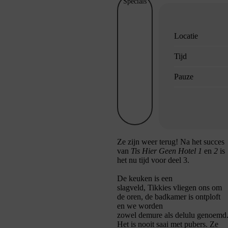
Specials
Locatie
Tijd
Pauze
Z
e zijn weer terug! Na het succes
van
Tis Hier Geen Hotel 1
en
2
is
het nu tijd voor deel 3.
De keuken is een
slagveld,
Tikkies
vliegen ons om
de oren, de badkamer is ontploft
en we worden
zowel
demure
als
delulu
genoemd
Het is nooit saai met pubers. Ze