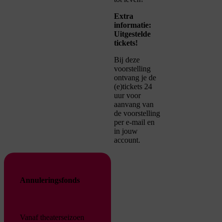
Extra
informatie:
Uitgestelde
tickets!
Bij deze
voorstelling
ontvang je de
(e)tickets 24
uur voor
aanvang van
de voorstelling
per e-mail en
in jouw
account.
Annuleringsfonds
Vanaf theaterseizoen