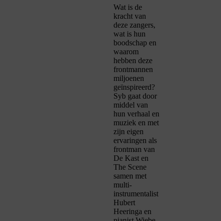
Wat is de
kracht van
deze zangers,
wat is hun
boodschap en
waarom
hebben deze
frontmannen
miljoenen
geïnspireerd?
Syb gaat door
middel van
hun verhaal en
muziek en met
zijn eigen
ervaringen als
frontman van
De Kast en
The Scene
samen met
multi-
instrumentalist
Hubert
Heeringa en
pianist Wiebe