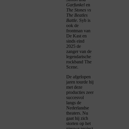
Garfunkel
en
The Stones vs
The Beatles
Battle
. Syb is
ook de
frontman van
De Kast en
sinds eind
2025 de
zanger van de
legendarische
rockband The
Scene.
De afgelopen
jaren tourde hij
met deze
producties zeer
succesvol
langs de
Nederlandse
theaters. Nu
gaat hij zich
storten op het
nieuwe project