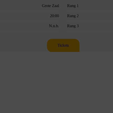
Grote Zaal
Rang 1
20:00
Rang 2
N.n.b.
Rang 3
Tickets