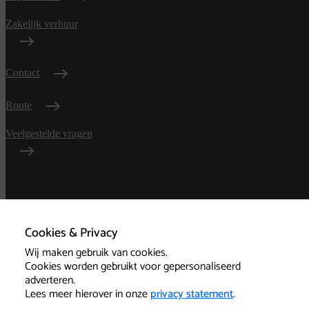
Zakelijk verhuur
Contact
Route
Veelgestelde vragen
Algemene
voorwaarden
Cookies & Privacy
Wij maken gebruik van cookies.
Privacy
Cookies worden gebruikt voor gepersonaliseerd
adverteren.
Technische informatie
Lees meer hierover in onze
privacy statement
.