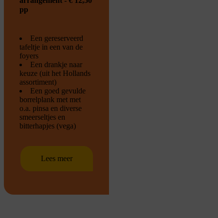
arrangement - € 12,50
pp
Een gereserveerd
tafeltje in een van de
foyers
Een drankje naar
keuze (uit het Hollands
assortiment)
Een goed gevulde
borrelplank met met
o.a. pinsa en diverse
smeerseltjes en
bitterhapjes (vega)
Lees meer