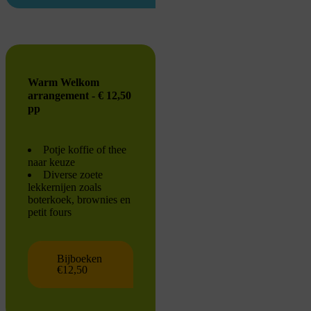
Warm Welkom
arrangement - € 12,50
pp
Potje koffie of thee
naar keuze
Diverse zoete
lekkernijen zoals
boterkoek, brownies en
petit fours
Bijboeken
€12,50