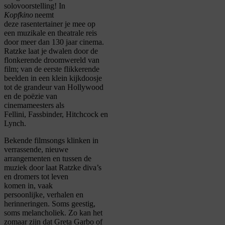
solovoorstelling! In
Kopfkino
neemt
deze
rasentertainer
je mee op
een muzikale en theatrale reis
door meer dan 130 jaar cinema.
Ratzke laat je dwalen door de
flonkerende droomwereld van
film; van de eerste flikkerende
beelden in een klein kijkdoosje
tot de grandeur van Hollywood
en de poëzie van
cinemameesters als
Fellini
,
Fassbinder
,
Hitchcock
en
Lynch.
Bekende filmsongs klinken in
verrassende, nieuwe
arrangementen en tussen de
muziek door laat Ratzke diva’s
en dromers tot leven
komen
in
,
vaak
persoonlijke
,
verhalen en
herinneringen.
Soms geestig,
soms melancholiek. Zo kan het
zomaar zijn dat Greta
Garbo
of