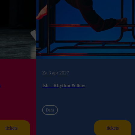
Za 3 apr 2027
s
Ish – Rhythm & flow
Dans
tickets
tickets