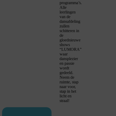
programma’s.
Alle
leerlingen
van de
dansafdeling
zullen
schitteren in
de
gloednieuwe
shows
“LUMORA”
waar
dansplezier
en passie
wordt
gedeeld.
Neem de
ruimte, stap
naar voor,
stap in het
licht en
straal!