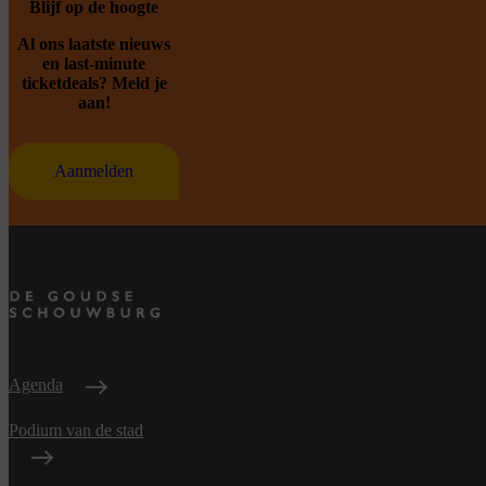
Blijf op de hoogte
Al ons laatste nieuws
en last-minute
ticketdeals? Meld je
aan!
Aanmelden
Agenda
Podium van de stad