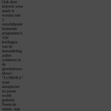
Ook deze
beloven weer
uniek te
worden met
3
verschillende
bruisende
programma’s.
Alle
leerlingen
van de
dansafdeling
zullen
schitteren in
de
gloednieuwe
shows
“LUMORA”
waar
dansplezier
en passie
wordt
gedeeld.
Neem de
ruimte, stap