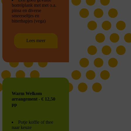
borrelplank met met o.a.
pinsa en diverse
smeerseltjes en
bitterhapjes (vega)
Lees meer
Warm Welkom
arrangement - € 12,50
pp
Potje koffie of thee
naar keuze