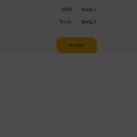
20:00
Rang 2
N.n.b.
Rang 3
Archief