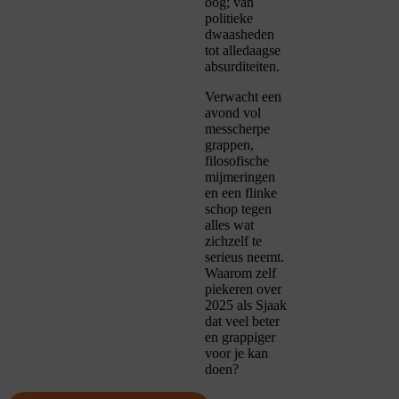
oog; van
politieke
dwaasheden
tot alledaagse
absurditeiten.
Verwacht een
avond vol
messcherpe
grappen,
filosofische
mijmeringen
en een flinke
schop tegen
alles wat
zichzelf te
serieus neemt.
Waarom zelf
piekeren over
2025 als Sjaak
dat veel beter
en grappiger
voor je kan
doen?