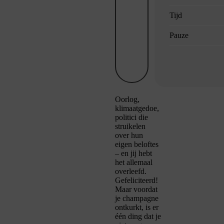
Tijd
Pauze
Oorlog,
klimaatgedoe,
politici die
struikelen
over hun
eigen beloftes
– en jij hebt
het allemaal
overleefd.
Gefeliciteerd!
Maar voordat
je champagne
ontkurkt, is er
één ding dat je