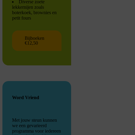
Diverse zoete
lekkernijen zoals
boterkoek, brownies en
petit fours
Bijboeken
€12,50
Word Vriend
Met jouw steun kunnen
we een gevarieerd
programma voor iedereen