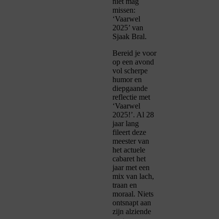
niet mag
missen:
‘Vaarwel
2025’ van
Sjaak Bral.
Bereid je voor
op een avond
vol scherpe
humor en
diepgaande
reflectie met
‘Vaarwel
2025!’. Al 28
jaar lang
fileert deze
meester van
het actuele
cabaret het
jaar met een
mix van lach,
traan en
moraal. Niets
ontsnapt aan
zijn alziende