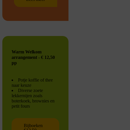
Warm Welkom
arrangement - € 12,50
pp
Potje koffie of thee
naar keuze
Diverse zoete
lekkernijen zoals
boterkoek, brownies en
petit fours
Bijboeken