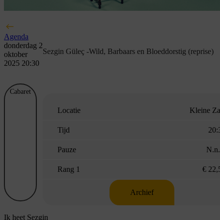
Agenda
donderdag 2
Sezgin Güleç -Wild, Barbaars en Bloeddorstig (reprise)
oktober
2025 20:30
Cabaret
Locatie
Kleine Za
Tijd
20:
Pauze
N.n.
Rang 1
€ 22,
Archief
Ik heet Sezgin