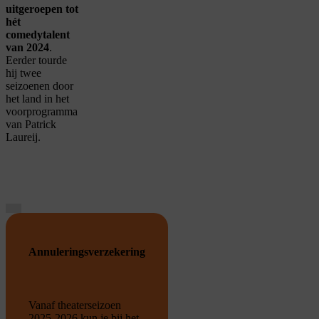
uitgeroepen tot
hét
comedytalent
van 2024
.
Eerder tourde
hij twee
seizoenen door
het land in het
voorprogramma
van Patrick
Laureij.
Je cookie instellingen
blokkeren youtube.
Annuleringsverzekering
Pas
je instellingen
aan om
gebruik te maken van
youtube.
Vanaf theaterseizoen
2025-2026 kun je bij het