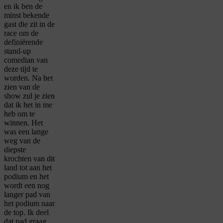
en ik ben de
minst bekende
gast die zit in de
race om de
definiërende
stand-up
comedian van
deze tijd te
worden. Na het
zien van de
show zul je zien
dat ik het in me
heb om te
winnen. Het
was een lange
weg van de
diepste
krochten van dit
land tot aan het
podium en het
wordt een nog
langer pad van
het podium naar
de top. Ik deel
dat pad graag