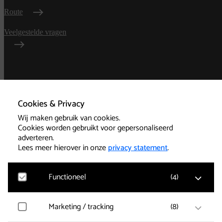
Route
Veelgestelde vragen
Algemene
voorwaarden
Cookies & Privacy
Wij maken gebruik van cookies.
Privacy
Cookies worden gebruikt voor gepersonaliseerd
adverteren.
Technische informatie
Lees meer hierover in onze
privacy statement
.
Functioneel
(
4
)
Cookies
Google Analytics
Marketing / tracking
(
8
)
Bezoekersstatistieken, websitebezoek en gebruik