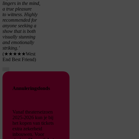
lingers in the mind,
a true pleasure
to
witness
. Highly
recommended for
anyone seeking a
show that is both
visually stunning
and emotionally
striking
.’
(
★★★★★
West
End Best Friend
)
Je cookie instellingen
blokkeren youtube.
Annuleringsfonds
Pas
je instellingen
aan om
gebruik te maken van
youtube.
Vanaf theaterseizoen
2025-2026 kun je bij
het kopen van tickets
extra zekerheid
inbouwen. Voor