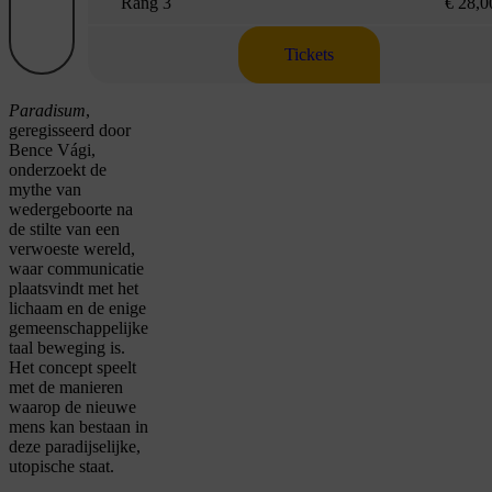
Rang 3
€ 28,0
Tickets
Paradisum
,
geregisseerd door
Bence Vági,
onderzoekt de
mythe van
wedergeboorte na
de stilte van een
verwoeste wereld,
waar communicatie
plaatsvindt met het
lichaam en de enige
gemeenschappelijke
taal beweging is.
Het concept speelt
met de manieren
waarop de nieuwe
mens kan bestaan in
deze paradijselijke,
utopische staat.