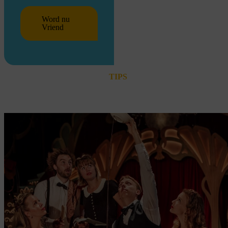
Word nu
Vriend
TIPS