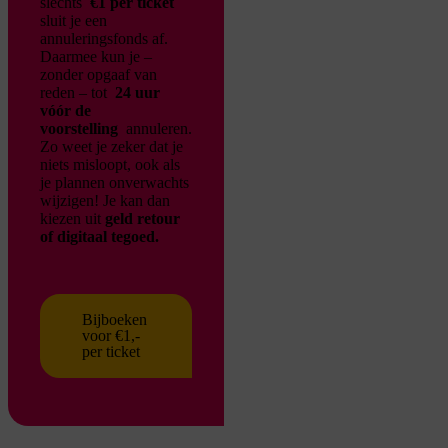
slechts
€1 per ticket
sluit je een
annuleringsfonds af.
Daarmee kun je –
zonder opgaaf van
reden – tot
24 uur
vóór de
voorstelling
annuleren.
Zo weet je zeker dat je
niets misloopt, ook als
je plannen onverwachts
wijzigen!
Je kan dan
kiezen uit
geld retour
of digitaal tegoed.
Bijboeken
voor €1,-
per ticket