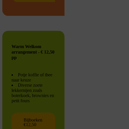
Warm Welkom
arrangement - € 12,50
pp
Potje koffie of thee
naar keuze
Diverse zoete
lekkernijen zoals
boterkoek, brownies en
petit fours
Bijboeken
€12,50