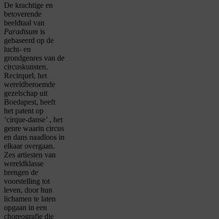
De krachtige en
betoverende
beeldtaal van
Paradisum
is
gebaseerd op de
lucht- en
grondgenres van de
circuskunsten.
Recirquel, het
wereldberoemde
gezelschap uit
Boedapest, heeft
het patent op
‘cirque-danse’ , het
genre waarin circus
en dans naadloos in
elkaar overgaan.
Zes artiesten van
wereldklasse
brengen de
voorstelling tot
leven, door hun
lichamen te laten
opgaan in een
choreografie die