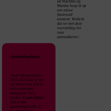
uit
Wachten op
Marsha
hoop ik op
een nieuw
Stonewall
moment. Wellicht
dat we met deze
voorstelling het
vuur
aanwakkeren
.’
Annuleringsfonds
Vanaf theaterseizoen
2025-2026 kun je bij
het kopen van tickets
extra zekerheid
inbouwen. Voor
slechts
€1 per ticket
sluit je een
annuleringsfonds af.
Daarmee kun je –