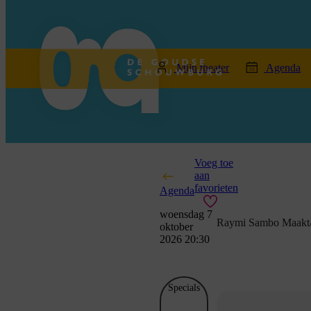
home
Mijn theater
Agenda
Voeg toe
aan
favorieten
Agenda
woensdag 7
Raymi Sambo Maakt/
oktober
2026 20:30
Specials