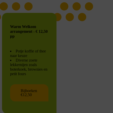
Warm Welkom
arrangement - € 12,50
pp
Potje koffie of thee
naar keuze
Diverse zoete
lekkernijen zoals
boterkoek, brownies en
petit fours
Bijboeken
€12,50