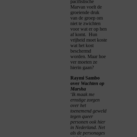
pacifistische
Marvan voelt de
groeiende druk
van de groep om
niet te zwichten
voor wat er op hen
af komt. Hun
vrijheid moet koste
wat het kost
beschermd
worden. Maar hoe
ver moeten ze
hierin gaan?
Raymi Sambo
over
Wachten op
Marsha
‘
Ik maak me
ernstige zorgen
over het
toenemend geweld
tegen queer
personen ook hier
in Nederland. Net
als de personages