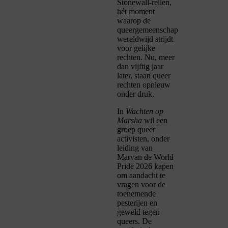
Stonewall-rellen,
hét moment
waarop de
queergemeenschap
wereldwijd strijdt
voor gelijke
rechten. Nu, meer
dan vijftig jaar
later, staan queer
rechten opnieuw
onder druk.
In
Wachten op
Marsha
wil een
groep queer
activisten, onder
leiding van
Marvan de World
Pride 2026 kapen
om aandacht te
vragen voor de
toenemende
pesterijen en
geweld tegen
queers. De