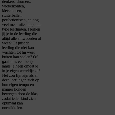
denkers, dromers,
wiebelkonten,
kletskousen,
stuiterballen,
perfectionisten, en nog
veel meer uiteenlopende
type leerlingen. Herken
jij je in de leerling die
altijd alle antwoorden al
weet? Of juist de
leerling die niet kan
wachten tot hij weer
buiten kan spelen? Of
gaat alles een beetje
langs je heen omdat je
in je eigen wereldje zit?
Het zou fijn zijn als al
deze leerlingen zich op
hun eigen tempo en
manier konden
bewegen door de klas,
zodat ieder kind zich
optimaal kan
ontwikkelen.