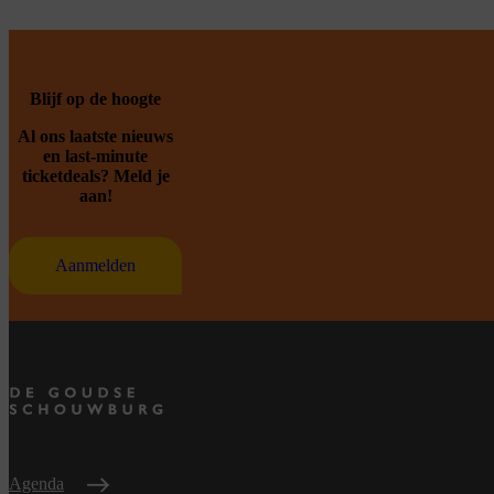
Blijf op de hoogte
Al ons laatste nieuws
en last-minute
ticketdeals? Meld je
aan!
Aanmelden
Agenda