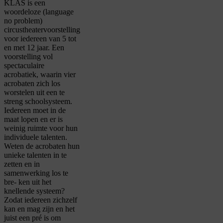
KLAS is een
woordeloze (language
no problem)
circustheatervoorstelling
voor iedereen van 5 tot
en met 12 jaar. Een
voorstelling vol
spectaculaire
acrobatiek, waarin vier
acrobaten zich los
worstelen uit een te
streng schoolsysteem.
Iedereen moet in de
maat lopen en er is
weinig ruimte voor hun
individuele talenten.
Weten de acrobaten hun
unieke talenten in te
zetten en in
samenwerking los te
bre- ken uit het
knellende systeem?
Zodat iedereen zichzelf
kan en mag zijn en het
juist een pré is om