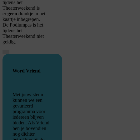
tijdens het
Theaterweekend is
er
geen
drankje in het
kaartje inbegrepen.
De Podiumpas is het
tijdens het
Theaterweekend niet
geldig.
Je cookie instellingen
blokkeren youtube.
Word Vriend
Pas
je instellingen
aan om
gebruik te maken van
youtube.
Met jouw steun
kunnen we een
gevarieerd
programma voor
iedereen blijven
bieden. Als Vriend
ben je bovendien
nog dichter
betrokken bij de