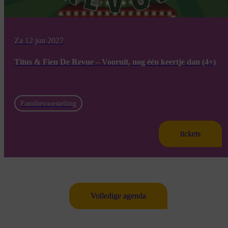
Za 12 jun 2027
Titus & Fien De Revue – Vooruit, nog één keertje dan (4+)
Familievoorstelling
tickets
Volledige agenda