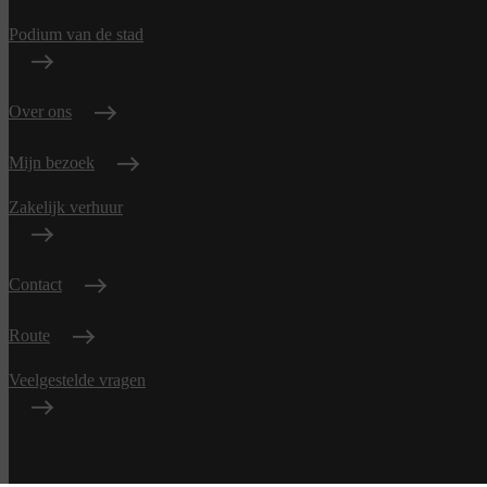
Podium van de stad
Over ons
Mijn bezoek
Zakelijk verhuur
Contact
Route
Veelgestelde vragen