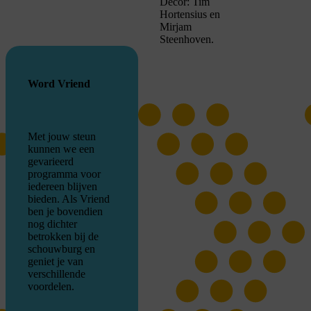
Decor: Tim
Hortensius en
Mirjam
Steenhoven.
Word Vriend
Met jouw steun
kunnen we een
gevarieerd
programma voor
iedereen blijven
bieden. Als Vriend
ben je bovendien
nog dichter
betrokken bij de
schouwburg en
geniet je van
verschillende
voordelen.