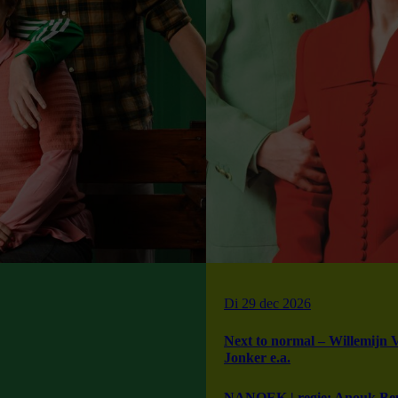
Di 29 dec 2026
Next to normal – Willemijn 
Jonker e.a.
NANOEK | regie: Anouk Beu