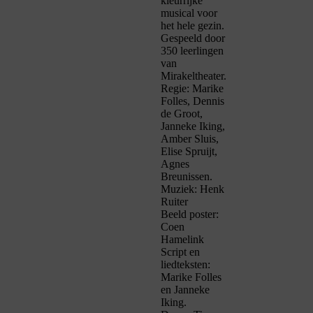
kleurrijke
musical voor
het hele gezin.
Gespeeld door
350 leerlingen
van
Mirakeltheater.
Regie: Marike
Folles, Dennis
de Groot,
Janneke Iking,
Amber Sluis,
Elise Spruijt,
Agnes
Breunissen.
Muziek: Henk
Ruiter
Beeld poster:
Coen
Hamelink
Script en
liedteksten:
Marike Folles
en Janneke
Iking.