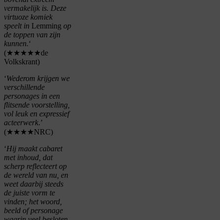
vermakelijk is. Deze
virtuoze komiek
speelt in
Lemming
op
de toppen van zijn
kunnen.
‘
(★★★★★de
Volkskrant)
‘
Wederom krijgen we
verschillende
personages in een
flitsende voorstelling,
vol leuk en expressief
acteerwerk
.’
(★★★★NRC)
‘
Hij maakt cabaret
met inhoud, dat
scherp reflecteert op
de wereld van nu, en
weet daarbij steeds
de juiste vorm te
vinden; het woord,
beeld of personage
waarin veel besloten