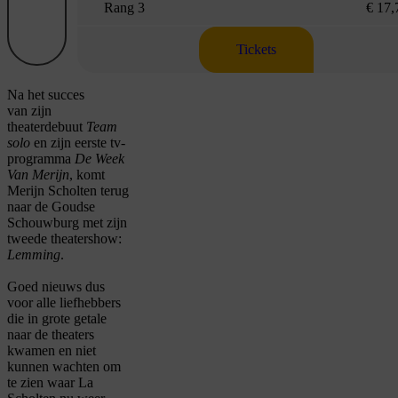
Rang 3
€ 17,
Tickets
Na het
s
ucces
van
zijn
theaterdebuut
Team
solo
en zijn eerste tv-
programma
De Week
Van Merijn
,
komt
Merijn
Scholten
terug
naar de Goudse
Schouwburg
met
zijn
tweede theatershow:
Lemming
.
Goed nieuws dus
voor alle liefhebbers
die
in grote getale
naar de theaters
kwamen en niet
kunnen wachten om
te zien waar La