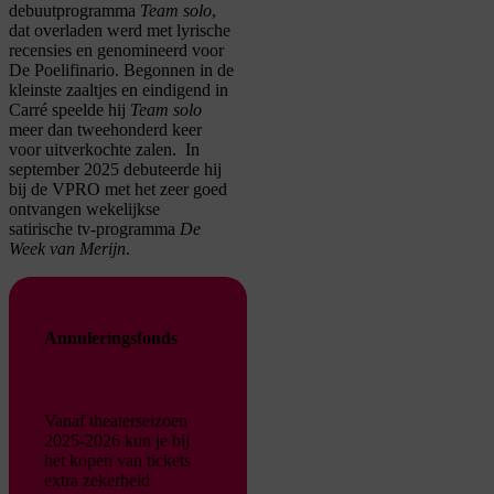
debuutprogramma
Team solo
,
dat overladen werd met lyrisch
e
recensies en genomineerd voor
De
Poelifinario
.
B
egon
nen
in
de
kleinste zaaltjes en eindigend
in
Carré speelde hij
Team solo
meer dan tweehonderd keer
voor uitverkochte zalen.
In
september 2025 debuteerde hij
bij de VPRO met het
zeer
goed
ontvangen
wekelijkse
satirische
tv-programma
De
Week van Merijn
.
Annuleringsfonds
Vanaf theaterseizoen
2025-2026 kun je bij
het kopen van tickets
extra zekerheid