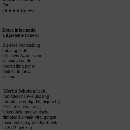
ligt.
‘
(★★★★Trouw)
Extra informatie:
Uitgestelde tickets!
Bij deze voorstelling
ontvang je de
(e)tickets 24 uur voor
aanvang van de
voorstelling per e-
mail en in jouw
account.
Merijn Scholten
heeft
inmiddels nauwelijks nog
introductie nodig. Hij begon bij
De Partizanen, kreeg
bekendheid met satirische
filmpjes die vaak
viral
gingen,
maar had zijn grote doorbraak
in 2022 met zijn