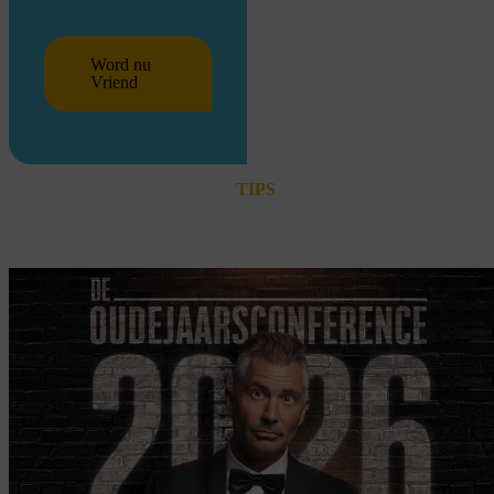
Word nu
Vriend
TIPS