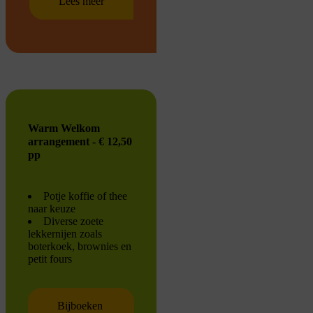
Lees meer
Warm Welkom
arrangement - € 12,50
pp
Potje koffie of thee
naar keuze
Diverse zoete
lekkernijen zoals
boterkoek, brownies en
petit fours
Bijboeken