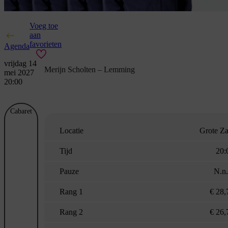
Voeg toe
aan
favorieten
Agenda
vrijdag 14
Merijn Scholten – Lemming
mei 2027
20:00
Cabaret
Locatie
Grote Za
Tijd
20:
Pauze
N.n.
Rang 1
€ 28,
Rang 2
€ 26,