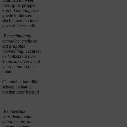
Scholten nu weer
mee op de proppen
komt.
Lemming
; over
goede kuddes en
slechte herders in een
gevaarlijke wereld.
‘
Een schitterend
gemaakte, snelle en
erg grappige
voorstelling.
‘, schreef
de Volkskrant over
Team solo
. Verwacht
van
Lemming
niks
minder.
Channel je innerlijke
schaap en laat je
hoeden door Merijn
!
‘
Een heerlijk
voortdenderende
cabaretshow, die
bovenal extreem