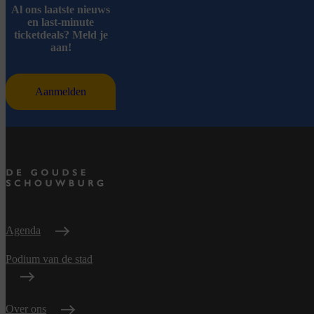
Al ons laatste nieuws
en last-minute
ticketdeals? Meld je
aan!
Aanmelden
Agenda
Podium van de stad
Over ons