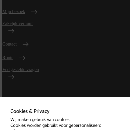
Mijn bezoek
Zakelijk verhuur
Contact
Route
Veelgestelde vragen
Algemene
voorwaarden
Cookies & Privacy
Wij maken gebruik van cookies.
Privacy
Cookies worden gebruikt voor gepersonaliseerd