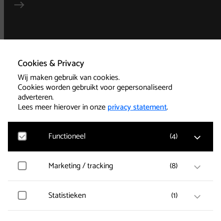
Algemene
voorwaarden
Cookies & Privacy
Wij maken gebruik van cookies.
Privacy
Cookies worden gebruikt voor gepersonaliseerd
adverteren.
Technische informatie
Lees meer hierover in onze
privacy statement
.
Functioneel
(
4
)
Cookies
Google Analytics
Marketing / tracking
(
8
)
Bezoekersstatistieken, websitebezoek en gebruik
wordt gemeten en gebruikersgegevens worden
Kassa 085-239 1501
anoniem verzameld.
Vimeo
Statistieken
(
1
)
Gegevens over de bezoeken van de gebruiker worden
Kantoor 085-239
verzameld zoals welke pagina’s zijn gelezen.
1500