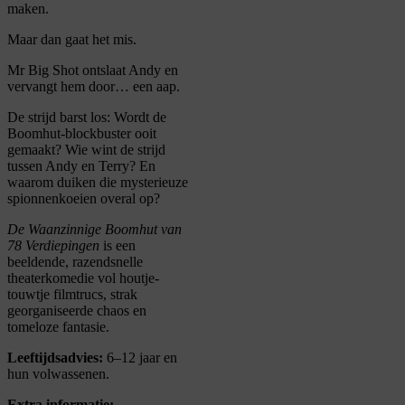
maken.
Maar dan gaat het mis.
Mr Big Shot ontslaat Andy en
vervangt hem door… een aap.
De strijd barst los:
Wordt de
Boomhut-blockbuster ooit
gemaakt?
Wie wint de strijd
tussen Andy en Terry?
En
waarom duiken die mysterieuze
spionnenkoeien overal op?
De Waanzinnige Boomhut van
78 Verdiepingen
is een
beeldende, razendsnelle
theaterkomedie vol houtje-
touwtje filmtrucs, strak
georganiseerde chaos en
tomeloze fantasie.
Leeftijdsadvies:
6–12 jaar en
hun volwassenen.
Extra informatie: