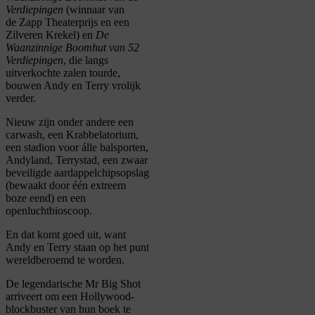
Verdiepingen
(winnaar van
de Zapp Theaterprijs en een
Zilveren Krekel) en
De
Waanzinnige Boomhut van 52
Verdiepingen
, die langs
uitverkochte zalen tourde,
bouwen Andy en Terry vrolijk
verder.
Nieuw zijn onder andere een
carwash, een Krabbelatorium,
een stadion voor álle balsporten,
Andyland, Terrystad, een zwaar
beveiligde aardappelchipsopslag
(bewaakt door één extreem
boze eend) en een
openluchtbioscoop.
En dat komt goed uit, want
Andy en Terry staan op het punt
wereldberoemd te worden.
De legendarische Mr Big Shot
arriveert om een Hollywood-
blockbuster van hun boek te