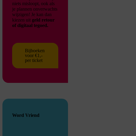
niets misloopt, ook als
je plannen onverwachts
wijzigen!
Je kan dan
kiezen uit
geld retour
of digitaal tegoed.
Bijboeken
voor €1,-
per ticket
Word Vriend