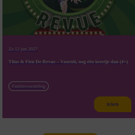
Za 12 jun 2027
Titus & Fien De Revue – Vooruit, nog één keertje dan (4+)
Familievoorstelling
tickets