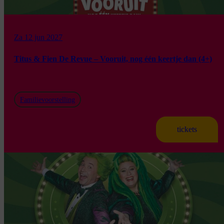
Za 12 jun 2027
Titus & Fien De Revue – Vooruit, nog één keertje dan (4+)
Familievoorstelling
tickets