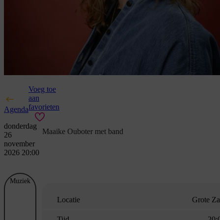
Voeg toe
aan
favorieten
Agenda
donderdag
Maaike Ouboter met band
26
november
2026 20:00
Muziek
Locatie
Grote Za
Tijd
20: