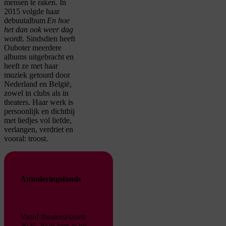
mensen te raken. In
2015 volgde haar
debuutalbum
En hoe
het dan ook weer dag
wordt
. Sindsdien heeft
Ouboter meerdere
albums uitgebracht en
heeft ze met haar
muziek getourd door
Nederland en België,
zowel in clubs als in
theaters. Haar werk is
persoonlijk en dichtbij
met liedjes vol liefde,
verlangen, verdriet en
vooral: troost.
Annuleringsfonds
Vanaf theaterseizoen
2025-2026 kun je bij