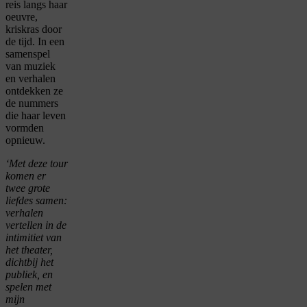
reis langs haar
oeuvre,
kriskras door
de tijd. In een
samenspel
van muziek
en verhalen
ontdekken ze
de nummers
die haar leven
vormden
opnieuw.
‘Met deze tour
komen er
twee grote
liefdes samen:
verhalen
vertellen in de
intimitiet van
het theater,
dichtbij het
publiek, en
spelen met
mijn