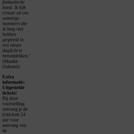
fantastische
band. Ik kijk
ernaar uit om
sommige
nummers die
ik lang niet
hebben
gespeeld in
een nieuw
daglicht te
herontdekken.’
(Maaike
Ouboter)
Extra
informatie:
Uitgestelde
tickets!
Bij deze
voorstelling
ontvang je de
(e)tickets 24
uur voor
aanvang van
de