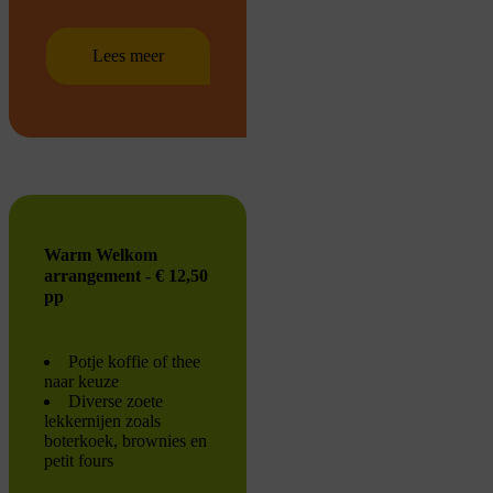
Lees meer
Warm Welkom
arrangement - € 12,50
pp
Potje koffie of thee
naar keuze
Diverse zoete
lekkernijen zoals
boterkoek, brownies en
petit fours