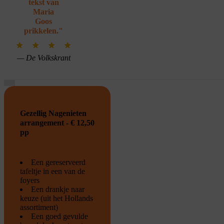
tekst van
Maria
Goos
prikkelen."
— De Volkskrant
Je cookie instellingen
blokkeren youtube.
Gezellig Nagenieten
Pas
je instellingen
aan om
arrangement - € 12,50
pp
gebruik te maken van
youtube.
Een gereserveerd
tafeltje in een van de
foyers
Een drankje naar
keuze (uit het Hollands
assortiment)
Een goed gevulde