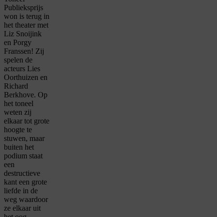
Publieksprijs
won is terug in
het theater met
Liz Snoijink
en Porgy
Franssen! Zij
spelen de
acteurs Lies
Oorthuizen en
Richard
Berkhove. Op
het toneel
weten zij
elkaar tot grote
hoogte te
stuwen, maar
buiten het
podium staat
een
destructieve
kant een grote
liefde in de
weg waardoor
ze elkaar uit
het oog