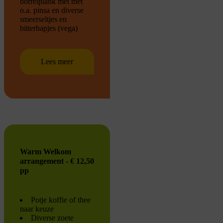
borrelplank met met
o.a. pinsa en diverse
smeerseltjes en
bitterhapjes (vega)
Lees meer
Warm Welkom
arrangement - € 12,50
pp
Potje koffie of thee
naar keuze
Diverse zoete