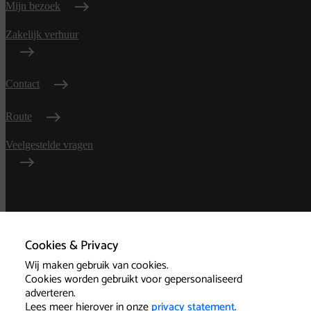
Mijn bezoek
Zakelijk verhuur
Contact
Route
Veelgestelde vragen
Algemene
voorwaarden
Cookies & Privacy
Wij maken gebruik van cookies.
Privacy
Cookies worden gebruikt voor gepersonaliseerd
adverteren.
Technische informatie
Lees meer hierover in onze
privacy statement
.