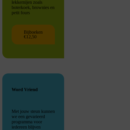
lekkernijen zoals
boterkoek, brownies en
petit fours
Bijboeken
€12,50
Word Vriend
Met jouw steun kunnen
we een gevarieerd
programma voor
iedereen blijven