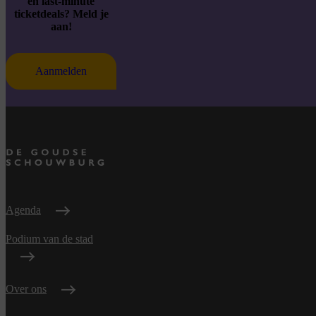
en last-minute
ticketdeals? Meld je
aan!
Aanmelden
Agenda
Podium van de stad
Over ons