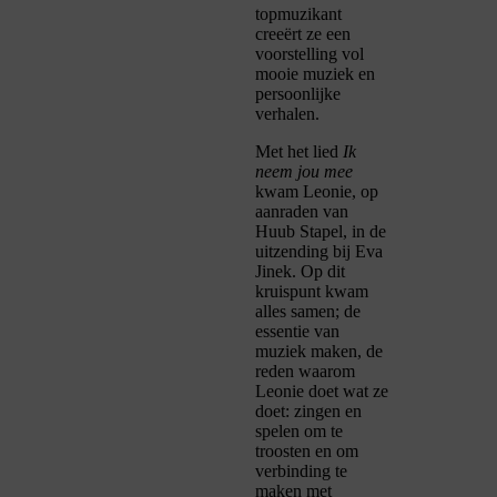
topmuzikant
creeërt ze een
voorstelling vol
mooie muziek en
persoonlijke
verhalen.
Met het lied
Ik
neem jou mee
kwam Leonie, op
aanraden van
Huub Stapel, in de
uitzending bij Eva
Jinek. Op dit
kruispunt kwam
alles samen; de
essentie van
muziek maken, de
reden waarom
Leonie doet wat ze
doet: zingen en
spelen om te
troosten en om
verbinding te
maken met