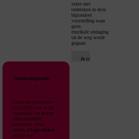
zeker niet
ontbreken in deze
bijzondere
voorstelling waar
geen
muzikale
uitdaging
uit de weg wordt
gegaan.
Je cookie instellingen
blokkeren youtube.
Pas
je instellingen
aan om
Annuleringsfonds
gebruik te maken van
youtube.
Vanaf theaterseizoen
2025-2026 kun je bij
het kopen van tickets
extra zekerheid
inbouwen. Voor
slechts
€1 per ticket
sluit je een