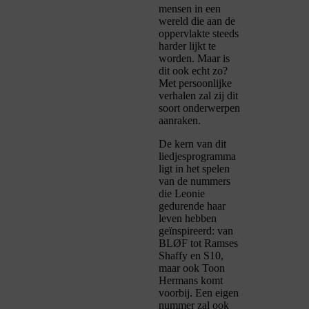
mensen in een
wereld die aan de
oppervlakte steeds
harder lijkt te
worden. Maar is
dit ook echt zo?
Met persoonlijke
verhalen zal zij dit
soort onderwerpen
aanraken.
De kern van dit
liedjesprogramma
ligt in het spelen
van de nummers
die Leonie
gedurende haar
leven hebben
geïnspireerd: van
BLØF tot Ramses
Shaffy en S10,
maar ook Toon
Hermans komt
voorbij. Een eigen
nummer zal ook