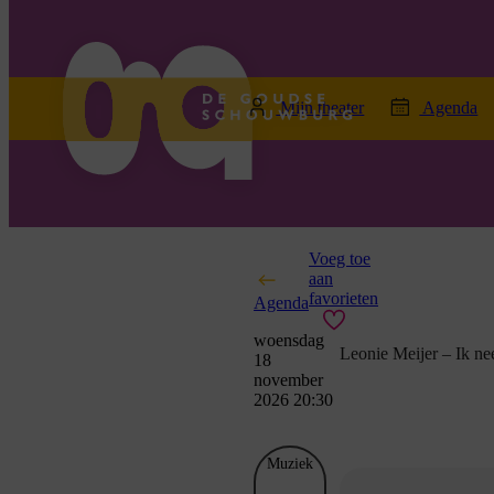
home
Mijn theater
Agenda
Voeg toe
aan
favorieten
Agenda
woensdag
Leonie Meijer – Ik n
18
november
2026 20:30
Muziek