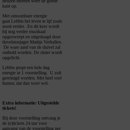
neuzen moeten weer de goede
kant op.
Met ontoombare energie
gaat Lebbis het leven te lijf zoals
nooit eerder.
En dit keer wordt
hij nog verder muzikaal
opgezweept en uitgedaagd door
duvelstoejager Mattijs Verhallen.
De ware aard van de duivel zal
onthuld worden. De sluier wordt
opgelicht.
Lebbis propt een hele dag
energie in 1 voorstelling.
U zult
gereinigd worden. Met heel veel
humor, dat dan weer wel.
Extra informatie: Uitgestelde
tickets!
Bij deze voorstelling ontvang je
de (e)tickets 24 uur voor
aanvang van de voorstelling per