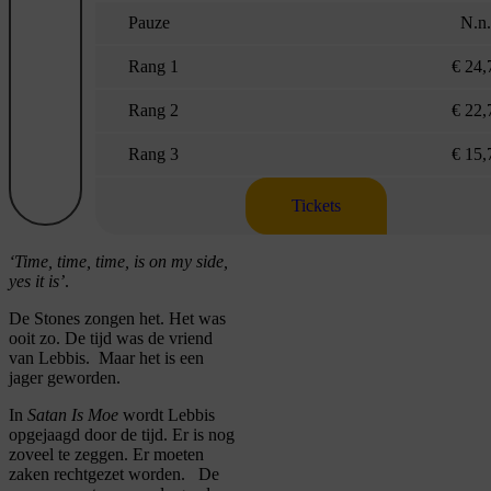
Pauze
N.n.
Rang 1
€ 24,
Rang 2
€ 22,
Rang 3
€ 15,
Tickets
‘Time, time, time, is on my side,
yes it is’
.
De Stones zongen het. Het was
ooit zo. De tijd was de vriend
van Lebbis.
Maar het is een
jager geworden.
In
Satan Is Moe
wordt Lebbis
opgejaagd door de tijd.
Er is nog
zoveel te zeggen. Er moeten
zaken rechtgezet worden.
De