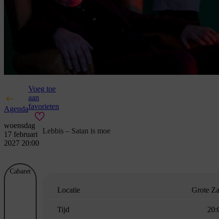
Voeg toe
aan
favorieten
Agenda
woensdag
Lebbis – Satan is moe
17 februari
2027 20:00
Cabaret
Locatie
Grote Za
Tijd
20: