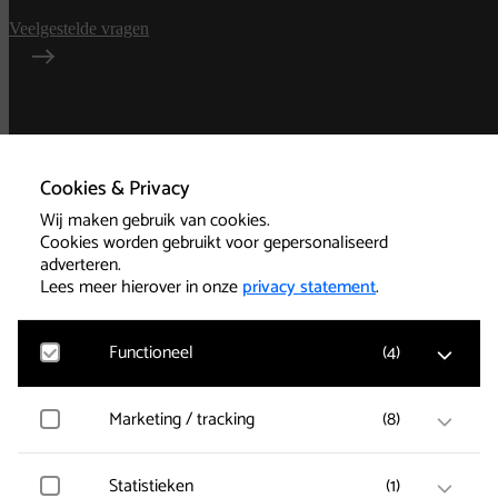
Veelgestelde vragen
Algemene
voorwaarden
Cookies & Privacy
Wij maken gebruik van cookies.
Privacy
Cookies worden gebruikt voor gepersonaliseerd
adverteren.
Technische informatie
Lees meer hierover in onze
privacy statement
.
Functioneel
(
4
)
Cookies
Google Analytics
Marketing / tracking
(
8
)
Bezoekersstatistieken, websitebezoek en gebruik
wordt gemeten en gebruikersgegevens worden
Kassa 085-239 1501
anoniem verzameld.
Vimeo
Statistieken
(
1
)