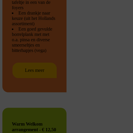
tafeltje in een van de
foyers
Een drankje naar
keuze (uit het Hollands
assortiment)
Een goed gevulde
borrelplank met met
o.a. pinsa en diverse
smeerseltjes en
bitterhapjes (vega)
Lees meer
Warm Welkom
arrangement - € 12,50