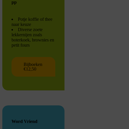
pp
Potje koffie of thee
naar keuze
Diverse zoete
lekkernijen zoals
boterkoek, brownies en
petit fours
Bijboeken
€12,50
Word Vriend