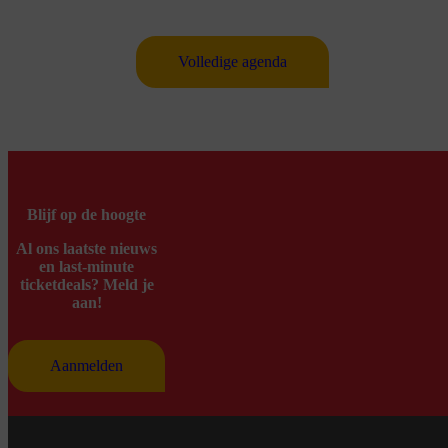
Volledige agenda
Blijf op de hoogte
Al ons laatste nieuws
en last-minute
ticketdeals? Meld je
aan!
Aanmelden