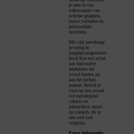
je mee in een
rollercoaster van
scherpe grappen,
rauwe verhalen en
persoonlijke
inzichten.
Met zijn jarenlange
ervaring in
jeugdgevangenissen
heeft Kor een schat
aan bijzondere
anekdotes die
zowel boeien als
aan het lachen
maken. Bereid je
voor op een avond
vol meeslepend
cabaret en
interactieve stand-
up comedy die je
niet snel zult
vergeten.
Extra informatie: