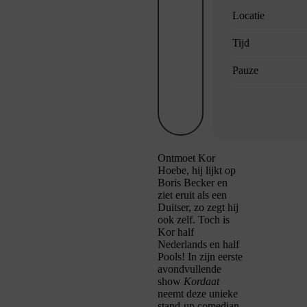
Locatie
Tijd
Pauze
Ontmoet Kor
Hoebe, hij lijkt op
Boris Becker en
ziet eruit als een
Duitser, zo zegt hij
ook zelf. Toch is
Kor half
Nederlands en half
Pools! In zijn eerste
avondvullende
show
Kordaat
neemt deze unieke
stand-up comedian