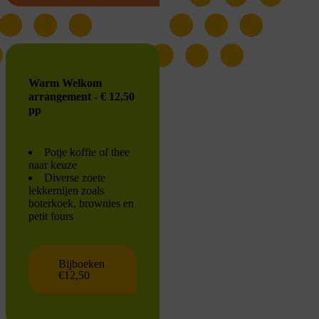
Warm Welkom
arrangement - € 12,50
pp
Potje koffie of thee
naar keuze
Diverse zoete
lekkernijen zoals
boterkoek, brownies en
petit fours
Bijboeken
€12,50