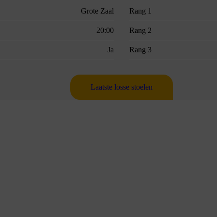
Grote Zaal
Rang 1
20:00
Rang 2
Ja
Rang 3
Laatste losse stoelen