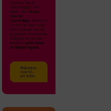
Daarmee kun je –
zonder opgaaf van
reden – tot
24 uur
vóór de
voorstelling
annuleren.
Zo weet je zeker dat je
niets misloopt, ook als
je plannen onverwachts
wijzigen!
Je kan dan
kiezen uit
geld retour
of digitaal tegoed.
Bijboeken
voor €1,-
per ticket