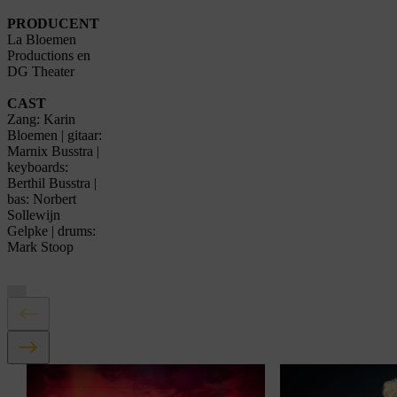
PRODUCENT
La Bloemen
Productions
en
DG Theater
CAST
Z
ang: Karin
Bloemen
|
gitaar:
Marnix
Busstra
|
keyboards:
Berthil
Busstra
|
bas: Norbert
Sollewijn
Gelpke
|
drums:
Mark Stoop
Je cookie instellingen
blokkeren youtube.
Pas
je instellingen
aan om
gebruik te maken van