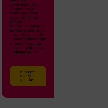
annuleringsfonds af.
Daarmee kun je –
zonder opgaaf van
reden – tot
24 uur
vóór de
voorstelling
annuleren.
Zo weet je zeker dat je
niets misloopt, ook als
je plannen onverwachts
wijzigen!
Je kan dan
kiezen uit
geld retour
of digitaal tegoed.
Bijboeken
voor €1,-
per ticket