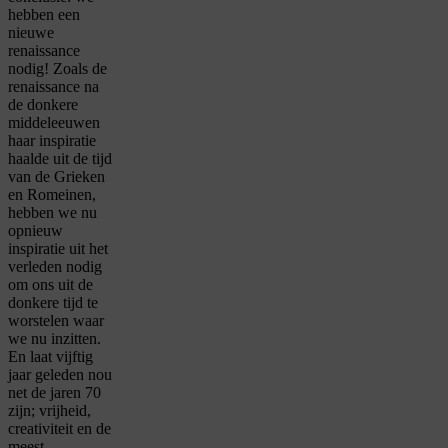
hebben een
nieuwe
renaissance
nodig! Zoals de
renaissance na
de donkere
middeleeuwen
haar inspiratie
haalde uit de tijd
van de Grieken
en Romeinen,
hebben we nu
opnieuw
inspiratie uit het
verleden nodig
om ons uit de
donkere tijd te
worstelen waar
we nu inzitten.
En laat vijftig
jaar geleden nou
net de jaren 70
zijn; vrijheid,
creativiteit en de
meest