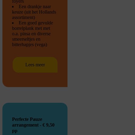
foyers
Een drankje naar
keuze (uit het Hollands
assortiment)
Een goed gevulde
borrelplank met met
o.a. pinsa en diverse
smeerseltjes en
bitterhapjes (vega)
Lees meer
Perfecte Pauze
arrangement - € 9,50
pp