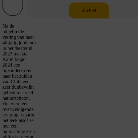
Archief
Na de
uitgebreide
viering van haar
40-jarig jubileum
in het theater in
2023 maakte
Karin begin
2024 een
bijzondere reis
naar het zuiden
van Chili, een
zeer dunbevolkt
gebied met veel
natuurschoon.
Het werd een
overweldigende
ervaring, waarin
het leek alsof ze
met een
tijdmachine zo’n
vijftig jaar terug