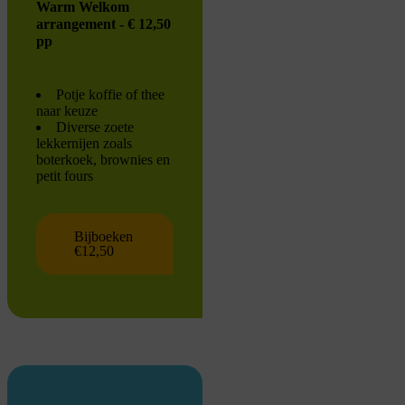
Warm Welkom
arrangement - € 12,50
pp
Potje koffie of thee
naar keuze
Diverse zoete
lekkernijen zoals
boterkoek, brownies en
petit fours
Bijboeken
€12,50