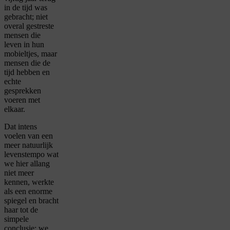
in de tijd was
gebracht; niet
overal gestreste
mensen die
leven in hun
mobieltjes, maar
mensen die de
tijd hebben en
echte
gesprekken
voeren met
elkaar.
Dat intens
voelen van een
meer natuurlijk
levenstempo wat
we hier allang
niet meer
kennen, werkte
als een enorme
spiegel en bracht
haar tot de
simpele
conclusie: we