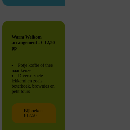
Warm Welkom
arrangement - € 12,50
pp
Potje koffie of thee
naar keuze
Diverse zoete
lekkernijen zoals
boterkoek, brownies en
petit fours
Bijboeken
€12,50