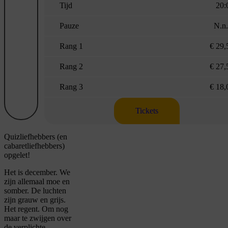
Tijd
20:
Pauze
N.n.
Rang 1
€ 29,
Rang 2
€ 27,
Rang 3
€ 18,
Tickets
Quizliefhebbers (en
cabaretliefhebbers)
opgelet!
Het is december. We
zijn allemaal moe en
somber. De luchten
zijn grauw en grijs.
Het regent. Om nog
maar te zwijgen over
de verplichte