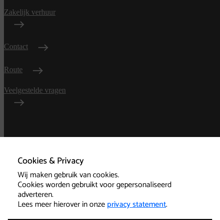
Zakelijk verhuur
Contact
Route
Veelgestelde vragen
Algemene
voorwaarden
Cookies & Privacy
Wij maken gebruik van cookies.
Privacy
Cookies worden gebruikt voor gepersonaliseerd
adverteren.
Technische informatie
Lees meer hierover in onze
privacy statement
.