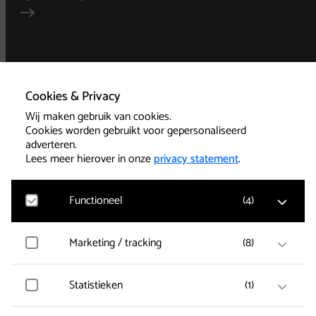
Algemene
voorwaarden
Cookies & Privacy
Wij maken gebruik van cookies.
Privacy
Cookies worden gebruikt voor gepersonaliseerd
adverteren.
Technische informatie
Lees meer hierover in onze
privacy statement
.
Functioneel
(
4
)
Cookies
Google Analytics
Marketing / tracking
(
8
)
Bezoekersstatistieken, websitebezoek en gebruik
wordt gemeten en gebruikersgegevens worden
Kassa 085-239 1501
anoniem verzameld.
Vimeo
Statistieken
(
1
)
Gegevens over de bezoeken van de gebruiker worden
Kantoor 085-239
verzameld zoals welke pagina’s zijn gelezen.
1500