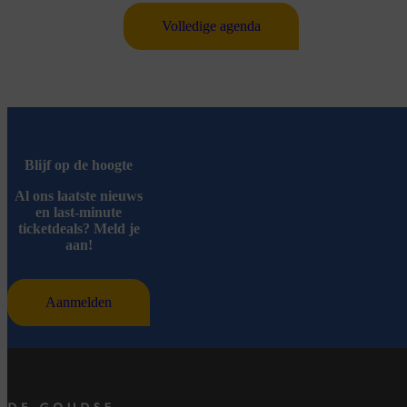
Volledige agenda
Blijf op de hoogte
Al ons laatste nieuws
en last-minute
ticketdeals? Meld je
aan!
Aanmelden