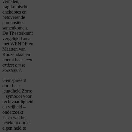
verhalen,
tragikomische
anekdotes en
betoverende
composities
samenkomen.
De Theaterkrant
vergelijkt Luca
met WENDE en
Maarten van
Roozendaal en
noemt haar ‘
een
artiest om te
koesteren
’.
Geïnspireerd
door haar
jeugdheld Zorro
– symbool voor
rechtvaardigheid
en vrijheid –
onderzoekt
Luca wat het
betekent om je
eigen held te