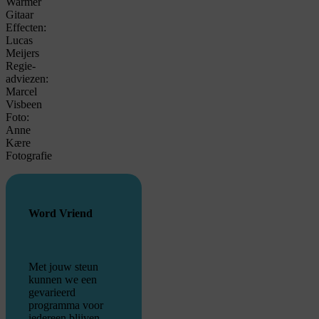
Warmer
Gitaar
Effecten:
Lucas
Meijers
Regie-
adviezen:
Marcel
Visbeen
Foto:
Anne
Kære
Fotografie
Word Vriend
Met jouw steun
kunnen we een
gevarieerd
programma voor
iedereen blijven