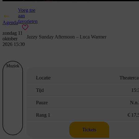
Voeg toe
aan
favorieten
Agenda
zondag 11
Jazzy Sunday Afternoon – Luca Warmer
oktober
2026 15:30
Muziek
Locatie
Theaterca
Tijd
15:
Pauze
N.n.
Rang 1
€ 17,
Tickets