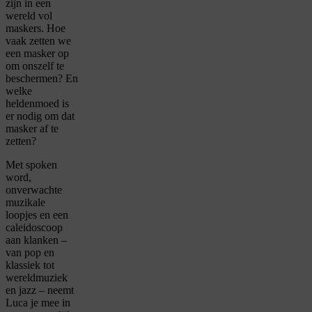
zijn in een
wereld vol
maskers. Hoe
vaak zetten we
een masker op
om onszelf te
beschermen? En
welke
heldenmoed is
er nodig om dat
masker af te
zetten?
Met spoken
word,
onverwachte
muzikale
loopjes en een
caleidoscoop
aan klanken –
van pop en
klassiek tot
wereldmuziek
en jazz – neemt
Luca je mee in