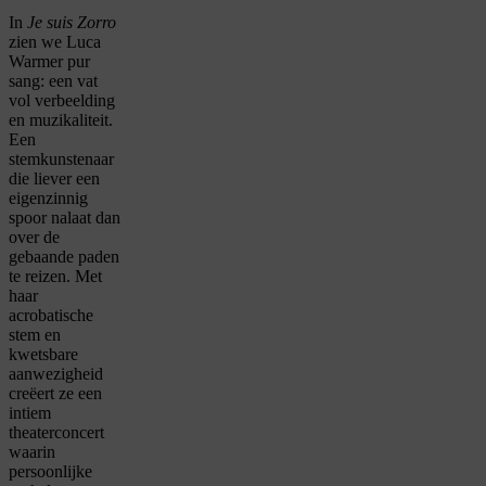
In
Je suis Zorro
zien we Luca
Warmer pur
sang: een vat
vol verbeelding
en muzikaliteit.
Een
stemkunstenaar
die liever een
eigenzinnig
spoor nalaat dan
over de
gebaande paden
te reizen. Met
haar
acrobatische
stem en
kwetsbare
aanwezigheid
creëert ze een
intiem
theaterconcert
waarin
persoonlijke