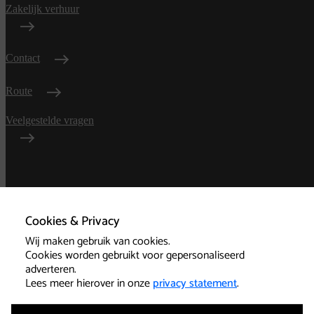
Zakelijk verhuur
Contact
Route
Veelgestelde vragen
Algemene
voorwaarden
Cookies & Privacy
Wij maken gebruik van cookies.
Privacy
Cookies worden gebruikt voor gepersonaliseerd
adverteren.
Technische informatie
Lees meer hierover in onze
privacy statement
.