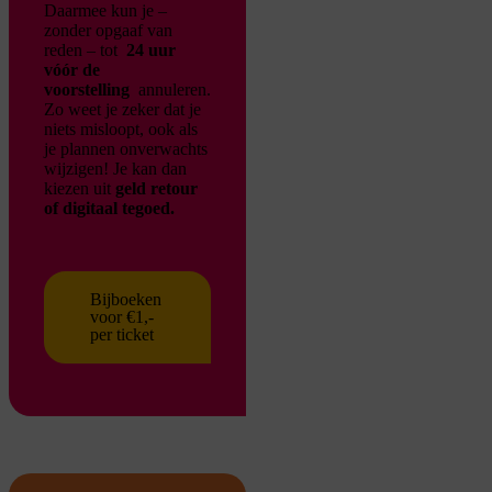
Daarmee kun je –
zonder opgaaf van
reden – tot
24 uur
vóór de
voorstelling
annuleren.
Zo weet je zeker dat je
niets misloopt, ook als
je plannen onverwachts
wijzigen!
Je kan dan
kiezen uit
geld retour
of digitaal tegoed.
Bijboeken
voor €1,-
per ticket