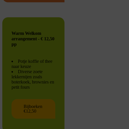
Warm Welkom
arrangement - € 12,50
pp
Potje koffie of thee
naar keuze
Diverse zoete
lekkernijen zoals
boterkoek, brownies en
petit fours
Bijboeken
€12,50