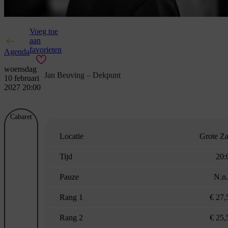
Voeg toe
aan
favorieten
Agenda
woensdag
Jan Beuving – Dekpunt
10 februari
2027 20:00
Cabaret
Locatie
Grote Za
Tijd
20:
Pauze
N.n.
Rang 1
€ 27,
Rang 2
€ 25,