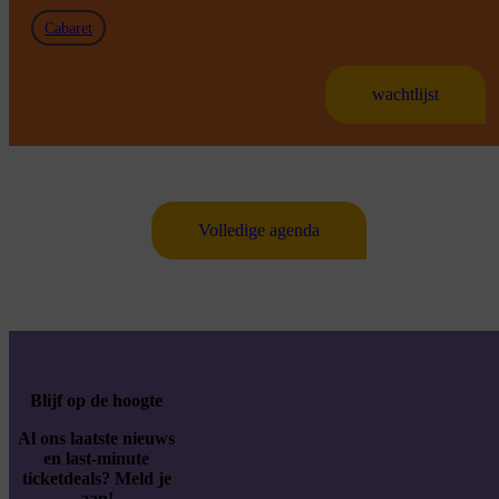
Cabaret
wachtlijst
Volledige agenda
Blijf op de hoogte
Al ons laatste nieuws
en last-minute
ticketdeals? Meld je
aan!