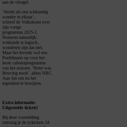
aan de vleugel.
‘Steekt als een wiskundig
wonder in elkaar’,
schreef
de Volkskrant
over
zijn vorige
programma
2025-1
.
Nonsens natuurlijk:
wiskunde is logisch,
wonderen zijn dat niet.
Maar het leverde wel een
Poelifinario op voor het
beste cabaretprogramma
van het seizoen. ‘Beter was
Beuving nooit’, aldus
NRC
.
Aan Jan om nu het
tegendeel te bewijzen.
Extra informatie:
Uitgestelde tickets!
Bij deze voorstelling
ontvang je de (e)tickets 24