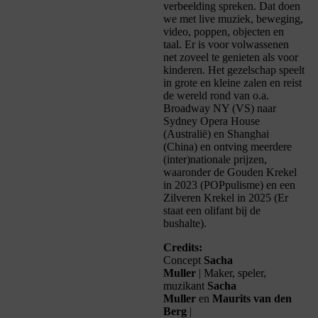
verbeelding spreken. Dat doen
we met
live muziek
, beweging,
video, poppen, objecten en
taal. Er is voor volwassenen
net zoveel te genieten als voor
kinderen. Het gezelschap speelt
in grote en kleine zalen en reist
de wereld rond van o.a.
Broadway NY (VS) naar
Sydney Opera House
(Australië) en Shanghai
(China) en ontving meerdere
(
inter
)nationale prijzen,
waaronder de Gouden Krekel
in 2023 (
POPpulisme
) en een
Zilveren Krekel in 2025 (
Er
staat een olifant bij de
bushalte
).
Credits:
Concept
Sacha
Muller
|
Maker
,
speler
,
muzikant
Sacha
Muller
en
Maurits van den
Berg
|