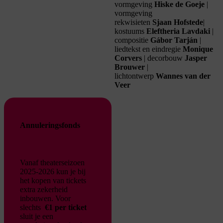
vormgeving
Hiske
de
Goeje
|
vormgeving
rekwisieten
Sjaan
Hofstede
|
kost
uums
Eleft
h
eria
La
vdaki
|
compos
itie
Gábor
T
arján
|
liedtekst en eindregie
Monique
Corvers
| decorbouw
Jasper
Brouwer
|
lichtontwerp
Wannes van der
Veer
Annuleringsfonds
Vanaf theaterseizoen
2025-2026 kun je bij
het kopen van tickets
extra zekerheid
inbouwen. Voor
slechts
€1 per ticket
sluit je een