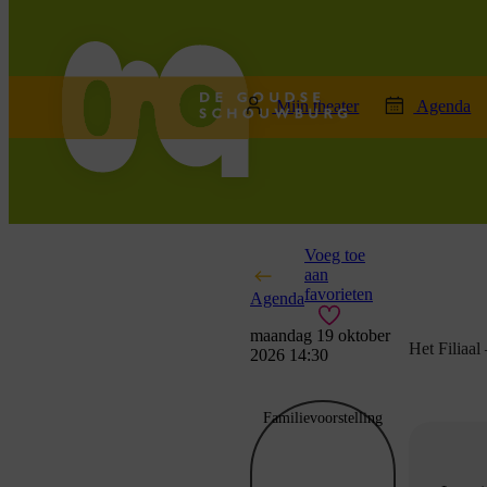
home
Mijn theater
Agenda
Voeg toe
aan
favorieten
Agenda
maandag 19 oktober
Het Filiaal
2026 14:30
Familievoorstelling