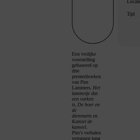
Locati
Tijd
Een vrolijke
voorstelling
gebaseerd op
drie
prentenboeken
van Pim
Lammers.
Het
lammetje dat
een varken
is,
De boer en
de
dierenarts
en
Kamiel de
kameel
.
Pim’s verhalen
verrassen jong