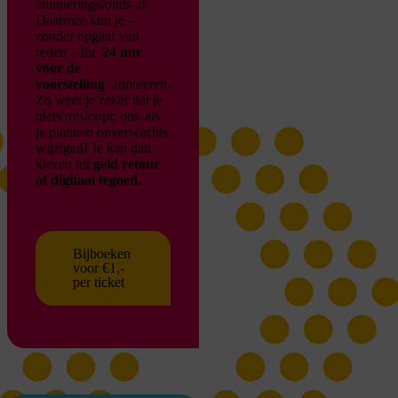
annuleringsfonds af.
Daarmee kun je –
zonder opgaaf van
reden – tot
24 uur
vóór de
voorstelling
annuleren.
Zo weet je zeker dat je
niets misloopt, ook als
je plannen onverwachts
wijzigen!
Je kan dan
kiezen uit
geld retour
of digitaal tegoed.
Bijboeken
voor €1,-
per ticket