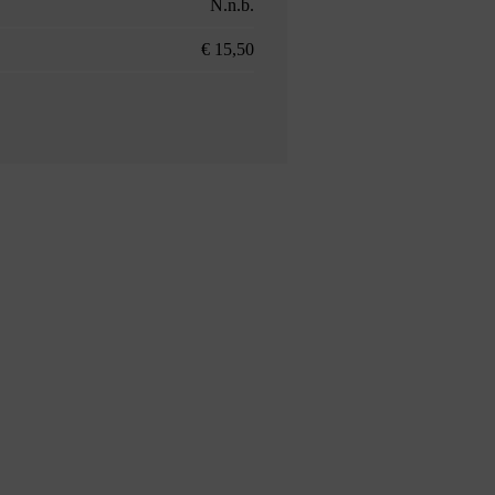
N.n.b.
€ 15,50