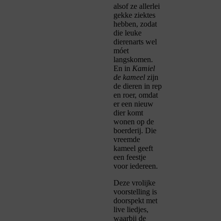
alsof ze allerlei
gekke ziektes
hebben, zodat
die leuke
dierenarts wel
móet
langskomen.
En in
Kamiel
de kameel
zijn
de dieren in rep
en roer, omdat
er een nieuw
dier komt
wonen op de
boerderij. Die
vreemde
kameel geeft
een feestje
voor iedereen.
Deze vrolijke
voorstelling is
doorspekt met
live liedjes,
waarbij de