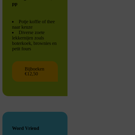
pp
Potje koffie of thee
naar keuze
Diverse zoete
lekkernijen zoals
boterkoek, brownies en
petit fours
Bijboeken
€12,50
Word Vriend