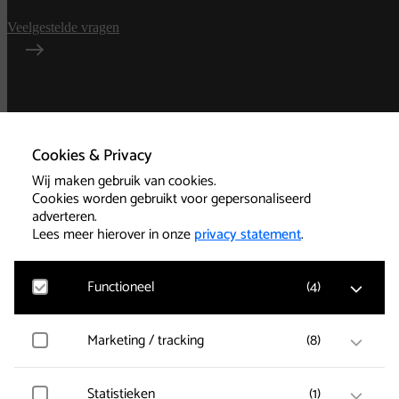
Veelgestelde vragen
Algemene
voorwaarden
Cookies & Privacy
Wij maken gebruik van cookies.
Privacy
Cookies worden gebruikt voor gepersonaliseerd
adverteren.
Technische informatie
Lees meer hierover in onze
privacy statement
.
Functioneel
(
4
)
Cookies
Google Analytics
Marketing / tracking
(
8
)
Bezoekersstatistieken, websitebezoek en gebruik
wordt gemeten en gebruikersgegevens worden
Kassa 085-239 1501
anoniem verzameld.
Vimeo
Statistieken
(
1
)