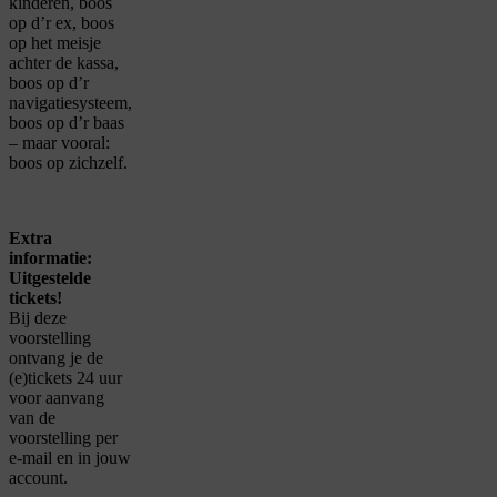
kinderen, boos
op d’r ex, boos
op het meisje
achter de kassa,
boos op d’r
navigatiesysteem,
boos op d’r
baas
– maar vooral:
boos op zichzelf.
Extra
informatie:
Uitgestelde
tickets!
Bij deze
voorstelling
ontvang je de
(e)tickets 24 uur
voor aanvang
van de
voorstelling per
e-mail en in jouw
account.