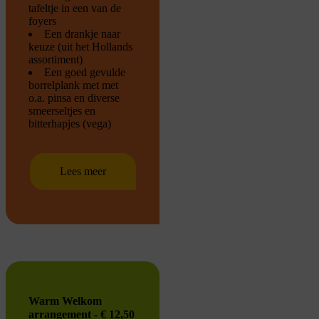
tafeltje in een van de
foyers
Een drankje naar
keuze (uit het Hollands
assortiment)
Een goed gevulde
borrelplank met met
o.a. pinsa en diverse
smeerseltjes en
bitterhapjes (vega)
Lees meer
Warm Welkom
arrangement - € 12,50