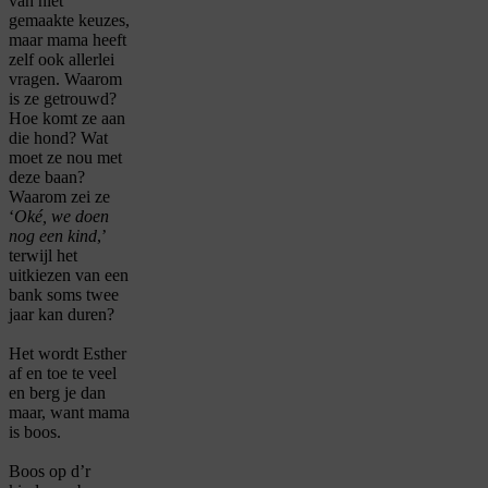
van niet
gemaakte keuzes,
maar mama heeft
zelf ook allerlei
vragen. Waarom
is ze getrouwd?
Hoe komt ze aan
die hond? Wat
moet ze nou met
deze baan?
Waarom zei ze
‘
Oké, we doen
nog een kind
,’
terwijl het
uitkiezen van een
bank soms twee
jaar kan duren?
Het wordt Esther
af en toe te veel
en berg je dan
maar, want mama
is boos.
Boos op d’r