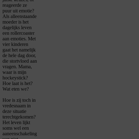
reageerde ze
puur uit emotie?
Als alleenstaande
moeder is het
dagelijks leven
een rollercoaster
aan emoties. Met
vier kinderen
gaat het namelijk
de hele dag door,
die stortvloed aan
vragen.
Mama,
waar is mijn
hockeystick?
Hoe laat is het?
Wat eten we?
Hoe is zij toch in
vredesnaam in
deze situ
atie
terechtgekomen?
Het leven lijkt
soms wel een
aaneenschakeling