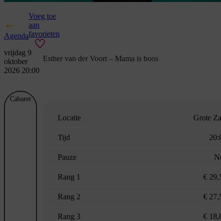
Voeg toe
aan
favorieten
Agenda
vrijdag 9
Esther van der Voort – Mama is boos
oktober
2026 20:00
Cabaret
Locatie
Grote Za
Tijd
20:
Pauze
N
Rang 1
€ 29,
Rang 2
€ 27,
Rang 3
€ 18,