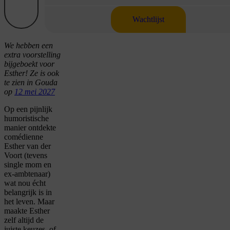
Wachtlijst
We hebben een
extra voorstelling
bijgeboekt voor
Esther! Ze is ook
te zien in Gouda
op
12 mei 2027
Op een pijnlijk
humoristische
manier ontdekte
comédienne
Esther van der
Voort (tevens
single mom en
ex-ambtenaar)
wat nou écht
belangrijk is in
het leven. Maar
maakte Esther
zelf altijd de
juiste keuzes, of