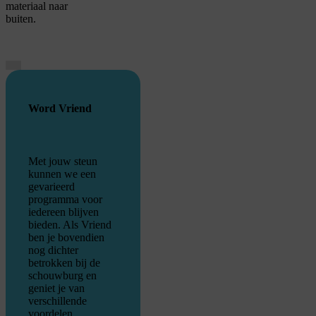
materiaal naar
buiten.
Je cookie instellingen
blokkeren youtube.
Word Vriend
Pas
je instellingen
aan om
gebruik te maken van
youtube.
Met jouw steun
kunnen we een
gevarieerd
programma voor
iedereen blijven
bieden. Als Vriend
ben je bovendien
nog dichter
betrokken bij de
schouwburg en
geniet je van
verschillende
voordelen.