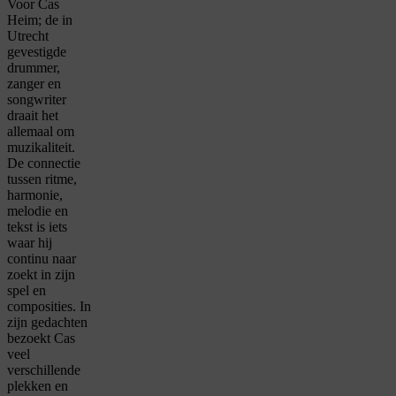
Voor Cas
Heim; de in
Utrecht
gevestigde
drummer,
zanger en
songwriter
draait het
allemaal om
muzikaliteit.
De connectie
tussen ritme,
harmonie,
melodie en
tekst is iets
waar hij
continu naar
zoekt in zijn
spel en
composities. In
zijn gedachten
bezoekt Cas
veel
verschillende
plekken en