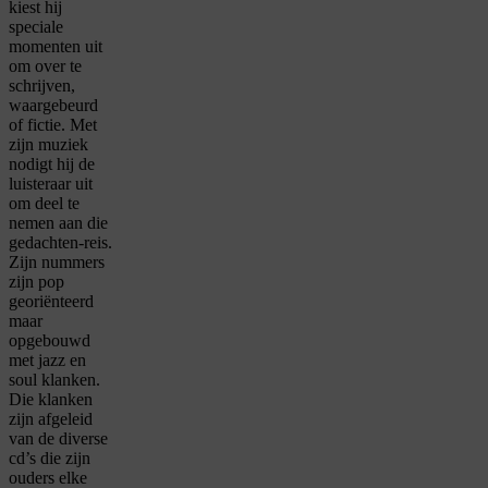
kiest hij
speciale
momenten uit
om over te
schrijven,
waargebeurd
of fictie. Met
zijn muziek
nodigt hij de
luisteraar uit
om deel te
nemen aan die
gedachten-reis.
Zijn nummers
zijn pop
georiënteerd
maar
opgebouwd
met jazz en
soul klanken.
Die klanken
zijn afgeleid
van de diverse
cd’s die zijn
ouders elke