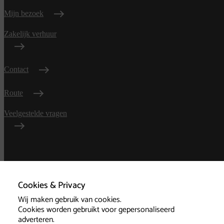
Mijn bezoek
Zakelijk verhuur
Contact
Route
Veelgestelde vragen
Algemene
voorwaarden
Cookies & Privacy
Wij maken gebruik van cookies.
Privacy
Cookies worden gebruikt voor gepersonaliseerd
adverteren.