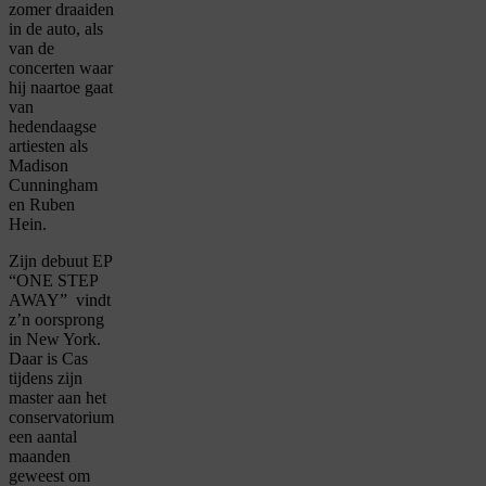
zomer draaiden
in de auto, als
van de
concerten waar
hij naartoe gaat
van
hedendaagse
artiesten als
Madison
Cunningham
en Ruben
Hein.
Zijn debuut EP
“ONE STEP
AWAY” vindt
z’n oorsprong
in New York.
Daar is Cas
tijdens zijn
master aan het
conservatorium
een aantal
maanden
geweest om