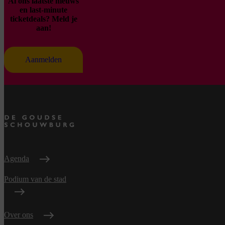
Al ons laatste nieuws
en last-minute
ticketdeals? Meld je
aan!
Aanmelden
Agenda
Podium van de stad
Over ons