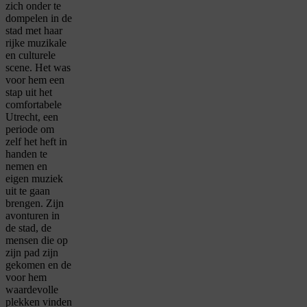
zich onder te
dompelen in de
stad met haar
rijke muzikale
en culturele
scene. Het was
voor hem een
stap uit het
comfortabele
Utrecht, een
periode om
zelf het heft in
handen te
nemen en
eigen muziek
uit te gaan
brengen. Zijn
avonturen in
de stad, de
mensen die op
zijn pad zijn
gekomen en de
voor hem
waardevolle
plekken vinden