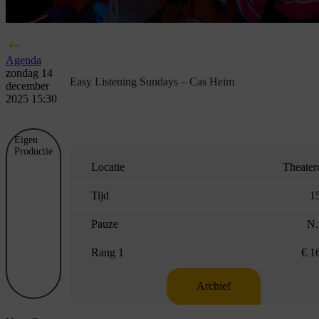
Agenda
zondag 14
Easy Listening Sundays – Cas Heim
december
2025 15:30
Eigen
Productie
Locatie
Theater
Tijd
1
Pauze
N.
Rang 1
€ 1
Archief