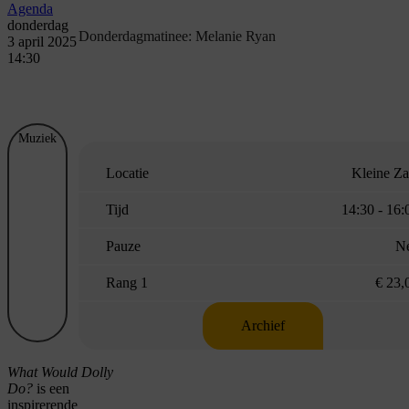
Agenda
donderdag
Donderdagmatinee: Melanie Ryan
3 april 2025
14:30
Muziek
Locatie
Kleine Za
Tijd
14:30 - 16:
Pauze
N
Rang 1
€ 23,
Archief
What Would Dolly
Do?
is een
inspirerende