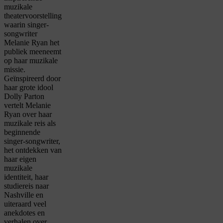
muzikale
theatervoorstelling
waarin singer-
songwriter
Melanie Ryan het
publiek meeneemt
op haar muzikale
missie.
Geïnspireerd door
haar grote idool
Dolly Parton
vertelt Melanie
Ryan over haar
muzikale reis als
beginnende
singer-songwriter,
het ontdekken van
haar eigen
muzikale
identiteit, haar
studiereis naar
Nashville en
uiteraard veel
anekdotes en
verhalen over