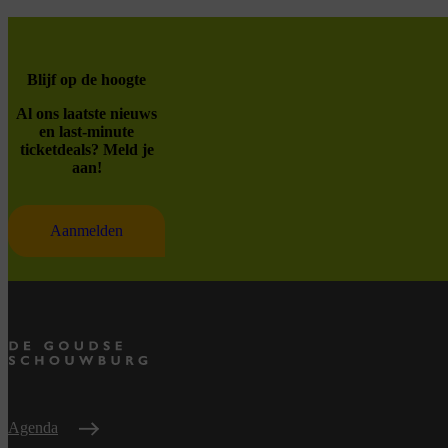
Blijf op de hoogte
Al ons laatste nieuws
en last-minute
ticketdeals? Meld je
aan!
Aanmelden
Agenda