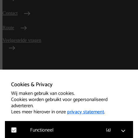
Contact
Route
Veelgestelde vragen
Algemene
voorwaarden
Cookies & Privacy
Wij maken gebruik van cookies.
Privacy
Cookies worden gebruikt voor gepersonaliseerd
adverteren.
Technische informatie
Lees meer hierover in onze
privacy statement
.
Functioneel
(
4
)
Cookies