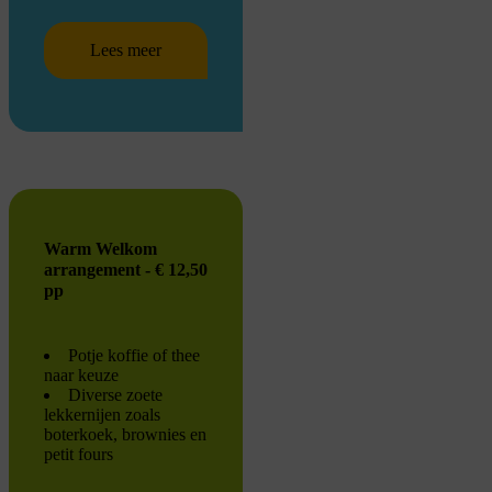
Lees meer
Warm Welkom
arrangement - € 12,50
pp
Potje koffie of thee
naar keuze
Diverse zoete
lekkernijen zoals
boterkoek, brownies en
petit fours