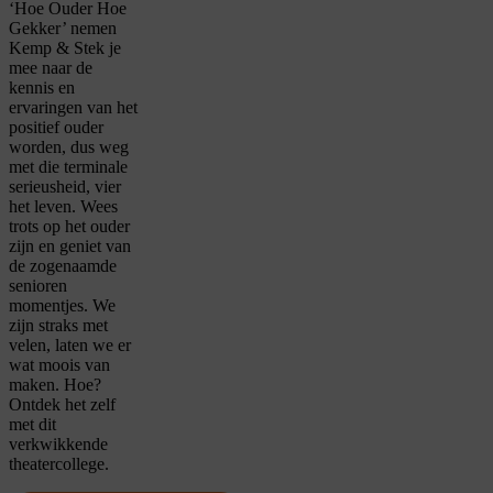
‘Hoe Ouder Hoe
Gekker’ nemen
Kemp & Stek je
mee naar de
kennis en
ervaringen van het
positief ouder
worden, dus weg
met die terminale
serieusheid, vier
het leven. Wees
trots op het ouder
zijn en geniet van
de zogenaamde
senioren
momentjes. We
zijn straks met
velen, laten we er
wat moois van
maken. Hoe?
Ontdek het zelf
met dit
verkwikkende
theatercollege.