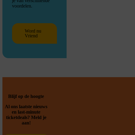
je van verschillende
voordelen.
Word nu
Vriend
Blijf op de hoogte
Al ons laatste nieuws
en last-minute
ticketdeals? Meld je
aan!