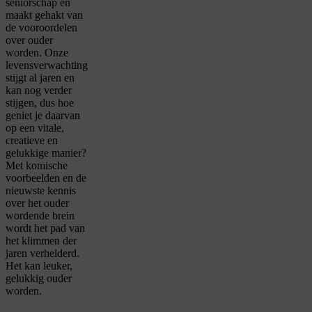
seniorschap
en
maakt gehakt van
de vooroordelen
over ouder
worden. Onze
levensverwachting
stijgt al jaren en
kan nog verder
stijgen, dus hoe
geniet je daarvan
op een vitale,
creatieve en
gelukkige manier?
Met komische
voorbeelden en de
nieuwste kennis
over het ouder
wordende brein
wordt het pad van
het klimmen der
jaren verhelderd.
Het kan leuker,
gelukkig ouder
worden.