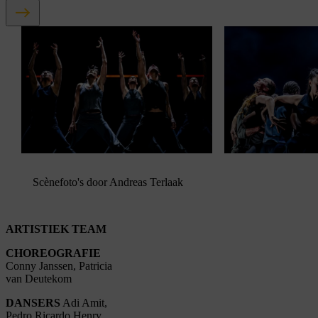
blokkeren youtube.
Pas
je instellingen
aan om
gebruik te maken van
youtube.
Scènefoto's door Andreas Terlaak
ARTISTIEK TEAM
CHOREOGRAFIE
Conny Janssen, Patricia
van Deutekom
DANSERS
Adi Amit,
Pedro Ricardo Henry,