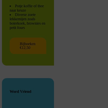
Potje koffie of thee
naar keuze
Diverse zoete
lekkernijen zoals
boterkoek, brownies en
petit fours
Bijboeken
€12,50
Word Vriend