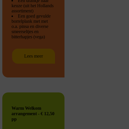
Een drankje naar
keuze (uit het Hollands
assortiment)
Een goed gevulde
borrelplank met met
o.a. pinsa en diverse
smeerseltjes en
bitterhapjes (vega)
Lees meer
Warm Welkom
arrangement - € 12,50
pp