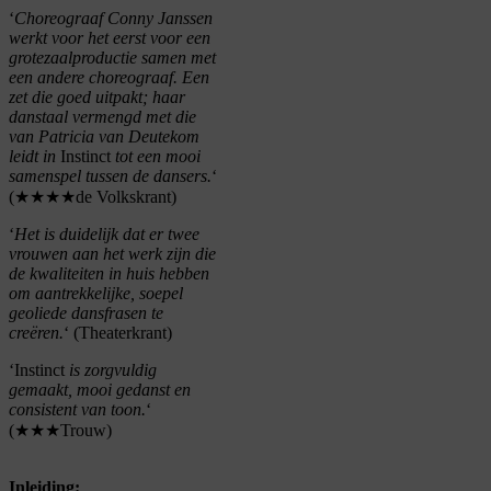
‘
Choreograaf Conny Janssen
werkt voor het eerst voor een
grotezaalproductie samen met
een andere choreograaf. Een
zet die goed uitpakt; haar
danstaal vermengd met die
van Patricia van Deutekom
leidt in
Instinct
tot een mooi
samenspel tussen de dansers.
‘
(★★★★de Volkskrant)
‘
Het is duidelijk dat er twee
vrouwen aan het werk zijn die
de kwaliteiten in huis hebben
om aantrekkelijke, soepel
geoliede dansfrasen te
creëren.
‘ (Theaterkrant)
‘Instinct
is zorgvuldig
gemaakt, mooi gedanst en
consistent van toon.
‘
(★★★Trouw)
Inleiding: