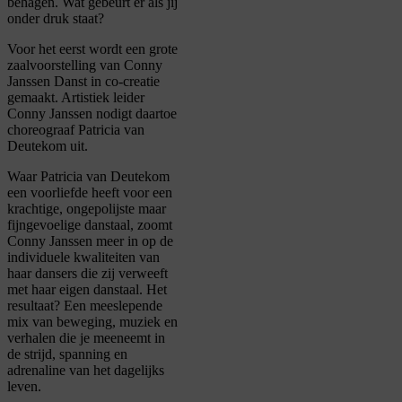
behagen. Wat gebeurt er als jij
onder druk staat?
Voor het eerst wordt een grote
zaalvoorstelling van Conny
Janssen Danst in co-creatie
gemaakt. A
rtistiek leider
Conny Janssen nodigt daartoe
choreograaf Patricia van
Deutekom uit.
Waar Patricia van Deutekom
een voorliefde heeft voor een
krachtige, ongepolijste maar
fijngevoelige danstaal, zoomt
Conny Janssen meer in op de
individuele kwaliteiten van
haar dansers die zij verweeft
met haar eigen danstaal.
Het
resultaat? Een meeslepende
mix van beweging, muziek en
verhalen die je meeneemt in
de strijd, spanning en
adrenaline van het dagelijks
leven.