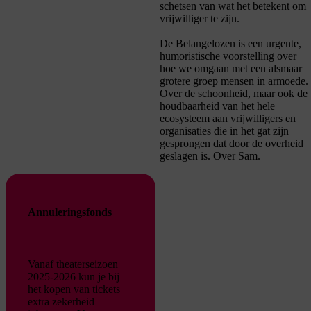
schetsen van wat het beteken
t om
vrijwilliger te zijn.
De Belangelozen
is een urgente,
humoristische voorstelling over
hoe we omgaan met een alsmaar
grotere groep mensen in armoede.
Over de schoonheid, maar ook de
houdbaarheid van het hele
ecosysteem aan vrijwilligers en
organisaties die in het gat zijn
gesprongen dat door de overheid
geslagen is. Over Sam.
Annuleringsfonds
Vanaf theaterseizoen
2025-2026 kun je bij
het kopen van tickets
extra zekerheid