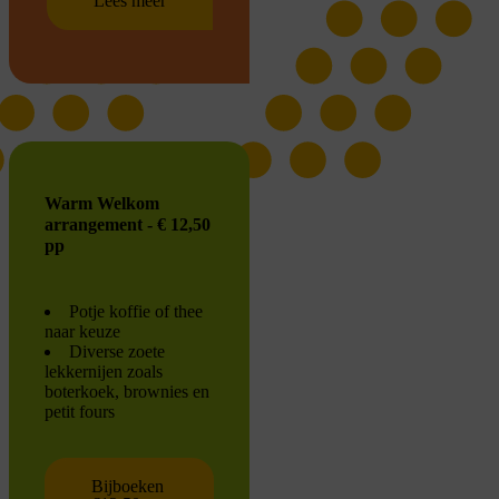
Lees meer
Warm Welkom
arrangement - € 12,50
pp
Potje koffie of thee
naar keuze
Diverse zoete
lekkernijen zoals
boterkoek, brownies en
petit fours
Bijboeken