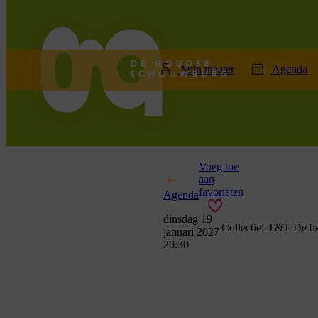
home
Mijn theater
Agenda
Voeg toe
aan
favorieten
Agenda
dinsdag 19
Collectief T&T De b
januari 2027
20:30