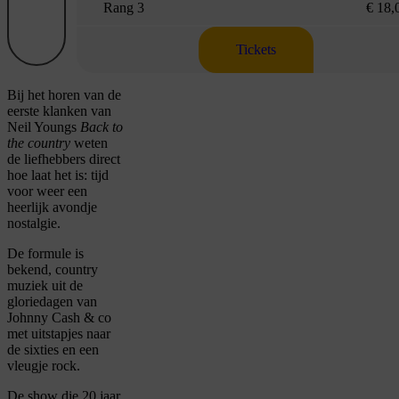
Rang 3
€ 18,
Tickets
Bij het horen van de
eerste klanken van
Neil Youngs
Back to
the country
weten
de liefhebbers direct
hoe laat het is: tijd
voor weer een
heerlijk avondje
nostalgie.
De formule is
bekend, country
muziek uit de
gloriedagen van
Johnny Cash & co
met uitstapjes naar
de sixties en een
vleugje rock.
De show die 20 jaar