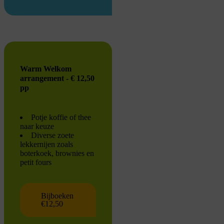
Warm Welkom
arrangement - € 12,50
pp
Potje koffie of thee
naar keuze
Diverse zoete
lekkernijen zoals
boterkoek, brownies en
petit fours
Bijboeken
€12,50