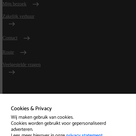
Mijn bezoek
Zakelijk verhuur
Contact
Route
Veelgestelde vragen
Algemene
voorwaarden
Cookies & Privacy
Wij maken gebruik van cookies.
Privacy
Cookies worden gebruikt voor gepersonaliseerd
adverteren.
Technische informatie
Lees meer hierover in onze
privacy statement
.