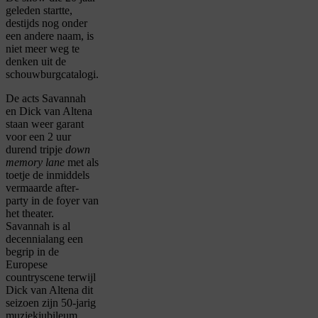
geleden startte,
destijds nog onder
een andere naam, is
niet meer weg te
denken uit de
schouwburgcatalogi.
De acts Savannah
en Dick van Altena
staan weer garant
voor een 2 uur
durend tripje
down
memory lane
met als
toetje de inmiddels
vermaarde after-
party in de foyer van
het theater.
Savannah is al
decennialang een
begrip in de
Europese
countryscene terwijl
Dick van Altena dit
seizoen zijn 50-jarig
muziekjubileum