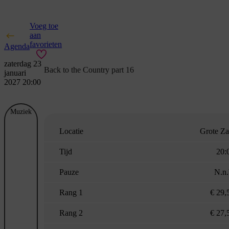
Voeg toe
aan
favorieten
Agenda
zaterdag 23
Back to the Country part 16
januari
2027 20:00
Muziek
Locatie
Grote Za
Tijd
20:
Pauze
N.n.
Rang 1
€ 29,
Rang 2
€ 27,