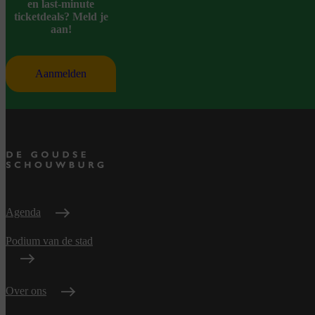
en last-minute
ticketdeals? Meld je
aan!
Aanmelden
Agenda
Podium van de stad
Over ons