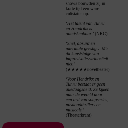
shows bouwden zij in
korte tijd een ware
cultstatus op.
‘
Het talent van Tunru
en Hendrikx is
onmiskenbaar
.’ (
NRC)
‘
Snel, absurd en
uitermate geestig… Mis
dit kunststukje van
improvisatie-virtuositeit
niet.
‘
(
★★★★★ilovetheater)
‘
Voor Hendrikx en
Tunru bestaat er geen
alledaagsheid. Ze kijken
naar de wereld door
een bril van soapseries,
misdaadthrillers en
musicals.
‘
(
Theaterkrant)