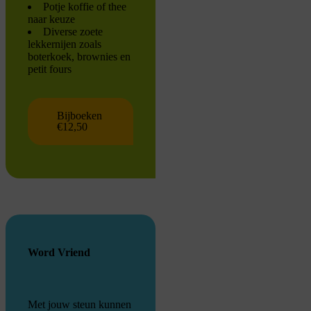
Potje koffie of thee
naar keuze
Diverse zoete
lekkernijen zoals
boterkoek, brownies en
petit fours
Bijboeken
€12,50
Word Vriend
Met jouw steun kunnen