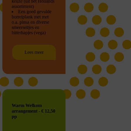
keuze (uit het Hollands
assortiment)
Een goed gevulde
borrelplank met met
o.a. pinsa en diverse
smeerseltjes en
bitterhapjes (vega)
Lees meer
Warm Welkom
arrangement - € 12,50
pp