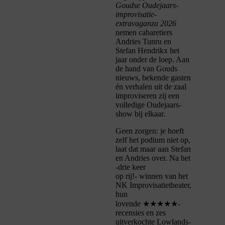
Goudse Oudejaars-
improvisatie-
extravaganza 2026
nemen cabaretiers
Andries Tunru en
Stefan Hendrikx het
jaar onder de loep. Aan
de hand van Gouds
nieuws, bekende gasten
én verhalen uit de zaal
improviseren zij een
volledige Oudejaars-
show bij elkaar.
Geen zorgen: je hoeft
zelf het podium niet op,
laat dat maar aan Stefan
en Andries over. Na het
-drie keer
op rij!- winnen van het
NK Improvisatietheater,
hun
lovende
★★★★★
-
recensies en zes
uitverkochte Lowlands-