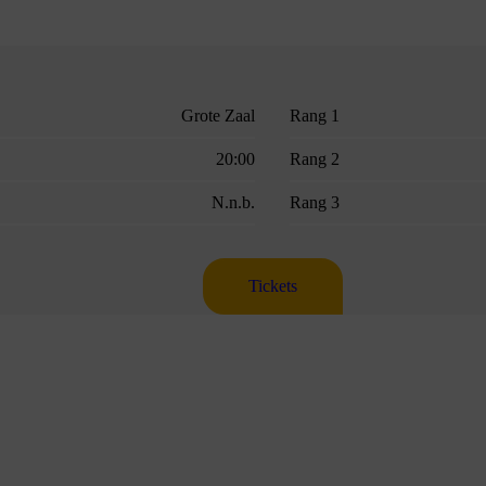
Grote Zaal
Rang 1
20:00
Rang 2
N.n.b.
Rang 3
Tickets