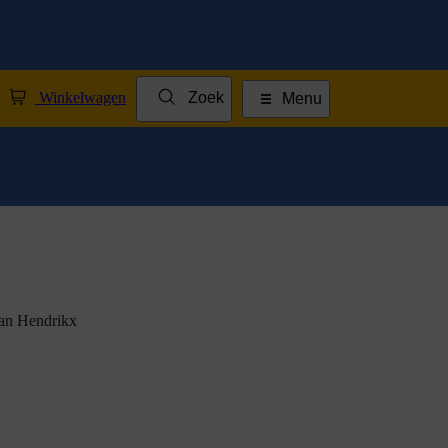
Winkelwagen
Zoek
Menu
fan Hendrikx