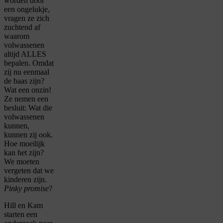
worden door
een ongelukje,
vragen ze zich
zuchtend af
waarom
volwassenen
altijd ALLES
bepalen. Omdat
zij nu eenmaal
de baas zijn?
Wat een onzin!
Ze nemen een
besluit: Wat die
volwassenen
kunnen,
kunnen zij ook.
Hoe moeilijk
kan het zijn?
We moeten
vergeten dat we
kinderen zijn.
Pinky promise
?
Hill en Kam
starten een