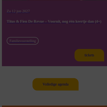
Za 12 jun 2027
Titus & Fien De Revue – Vooruit, nog één keertje dan (4+)
Familievoorstelling
tickets
Volledige agenda