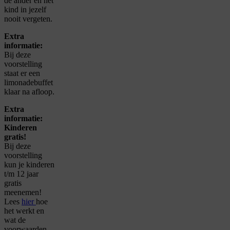
de ander en het
kind in jezelf
nooit vergeten.
Extra
informatie:
Bij deze
voorstelling
staat er een
limonadebuffet
klaar na afloop.
Extra
informatie:
Kinderen
gratis!
Bij deze
voorstelling
kun je kinderen
t/m 12 jaar
gratis
meenemen!
Lees
hier
hoe
het werkt en
wat de
voorwaarden