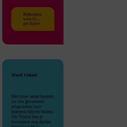
Bijboeken
voor €1,-
per ticket
Word Vriend
Met jouw steun kunnen
we een gevarieerd
programma voor
iedereen blijven bieden.
Als Vriend ben je
bovendien nog dichter
betrokken bij de