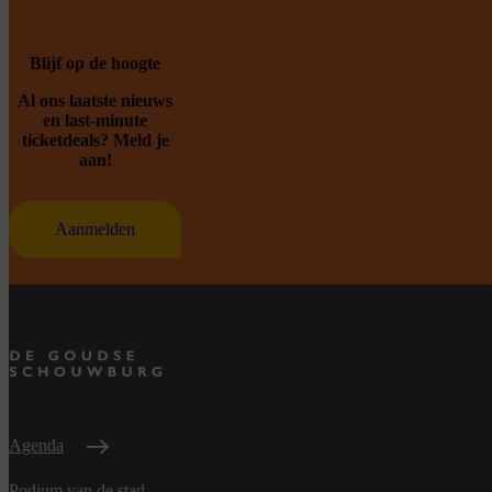
Blijf op de hoogte
Al ons laatste nieuws
en last-minute
ticketdeals? Meld je
aan!
Aanmelden
Agenda
Podium van de stad