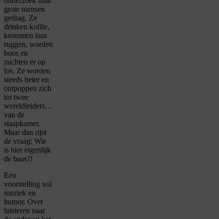
onderzoek naar
grote mensen
gedrag. Ze
drinken koffie,
krommen hun
ruggen, worden
boos en
zuchten er op
los. Ze worden
steeds beter en
ontpoppen zich
tot twee
wereldleiders…
van de
slaapkamer.
Maar dan rijst
de vraag: Wie
is hier eigenlijk
de baas?!
Een
voorstelling vol
muziek en
humor. Over
luisteren naar