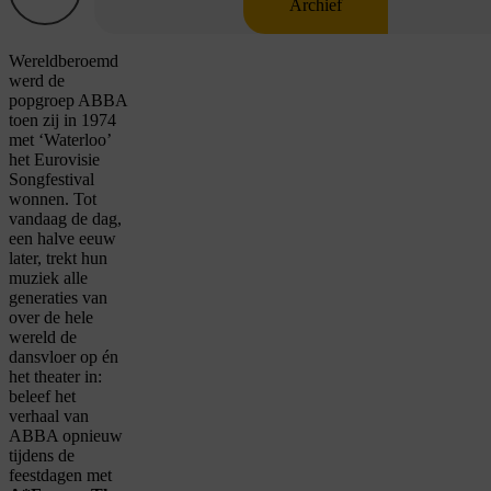
Archief
Wereldberoemd
werd de
popgroep ABBA
toen zij in 1974
met ‘Waterloo’
het Eurovisie
Songfestival
wonnen. Tot
vandaag de dag,
een halve eeuw
later, trekt hun
muziek alle
generaties van
over de hele
wereld de
dansvloer op én
het theater in:
beleef het
verhaal van
ABBA opnieuw
tijdens de
feestdagen met