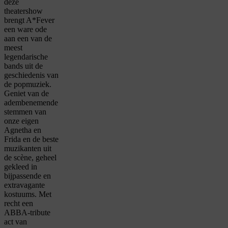
deze
theatershow
brengt A*Fever
een ware ode
aan een van de
meest
legendarische
bands uit de
geschiedenis van
de popmuziek.
Geniet van de
adembenemende
stemmen van
onze eigen
Agnetha en
Frida en de beste
muzikanten uit
de scène, geheel
gekleed in
bijpassende en
extravagante
kostuums. Met
recht een
ABBA-tribute
act van