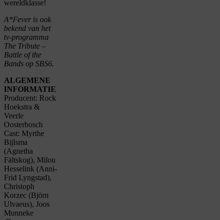
wereldklasse!
A*Fever is ook
bekend van het
tv-programma
The Tribute –
Battle of the
Bands op SBS6.
ALGEMENE
INFORMATIE
Producent: Rock
Hoekstra &
Veerle
Oosterbosch
Cast: Myrthe
Bijlsma
(Agnetha
Fältskog), Milou
Hesselink (Anni-
Frid Lyngstad),
Christoph
Korzec (Björn
Ulvaeus), Joos
Munneke