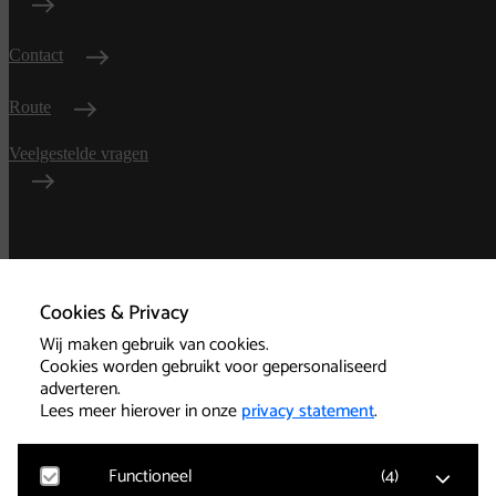
Contact
Route
Veelgestelde vragen
Algemene
voorwaarden
Cookies & Privacy
Wij maken gebruik van cookies.
Privacy
Cookies worden gebruikt voor gepersonaliseerd
adverteren.
Technische informatie
Lees meer hierover in onze
privacy statement
.
Functioneel
(
4
)
Cookies