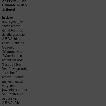
A*Fever – The
Ultimate ABBA
Tribute
!
In deze
onvergetelijke
show wordt u
getrakteerd op
de allergrootste
ABBA-hits,
zoals ‘Dancing
Queen’,
‘Mamma Mia’,
‘Waterloo’ en
natuurlijk ook
‘Happy New
Year’! Maar ook
als échte fan
wordt u verrast
met een aantal
vergeten
juweeltjes uit het
onuitputtelijke
oeuvre van
ABBA. Met