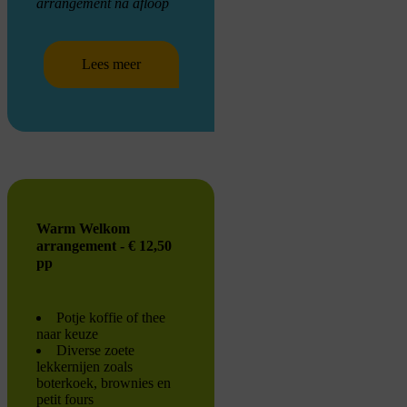
arrangement na afloop
Lees meer
Warm Welkom
arrangement - € 12,50
pp
Potje koffie of thee
naar keuze
Diverse zoete
lekkernijen zoals
boterkoek, brownies en
petit fours