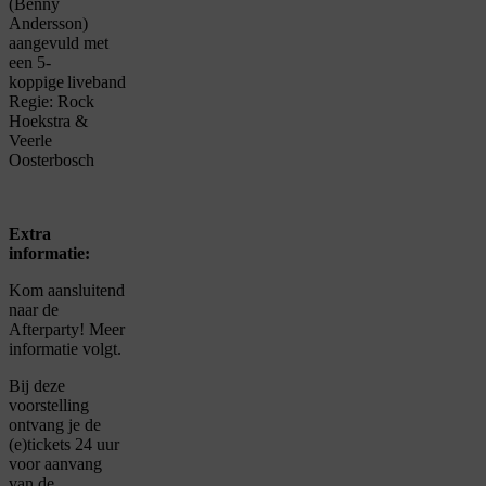
(Benny
Andersson)
aangevuld met
een 5-
koppige liveband
Regie: Rock
Hoekstra &
Veerle
Oosterbosch
Extra
informatie:
Kom aansluitend
naar de
Afterparty
! Meer
informatie volgt.
Bij deze
voorstelling
ontvang je de
(e)tickets 24 uur
voor aanvang
van de