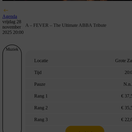
Agenda
vrijdag 28
A – FEVER – The Ultimate ABBA Tribute
november
2025 20:00
Muziek
Locatie
Grote Za
Tijd
20:
Pauze
N.n.
Rang 1
€ 37,
Rang 2
€ 35,
Rang 3
€ 22,