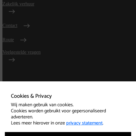
Zakelijk verhuur
Contact
Route
Veelgestelde vragen
Algemene
voorwaarden
Cookies & Privacy
Wij maken gebruik van cookies.
Privacy
Cookies worden gebruikt voor gepersonaliseerd
adverteren.
Technische informatie
Lees meer hierover in onze
privacy statement
.