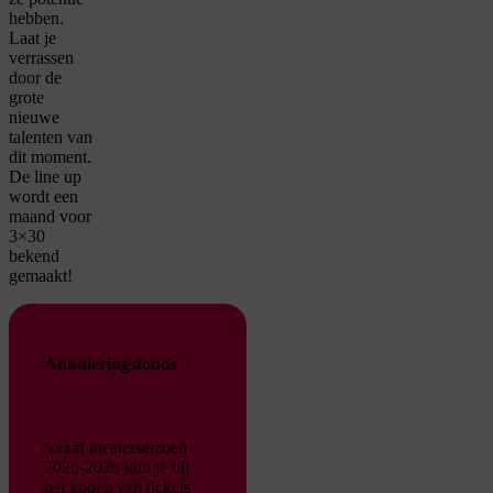
hebben.
Laat je
verrassen
door de
grote
nieuwe
talenten van
dit moment.
De line up
wordt een
maand voor
3×30
bekend
gemaakt!
Annuleringsfonds
Vanaf theaterseizoen
2025-2026 kun je bij
het kopen van tickets