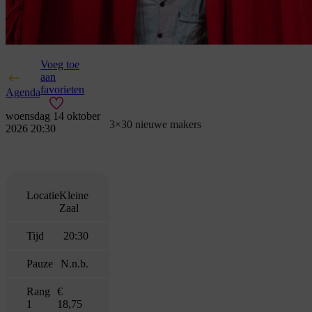
Voeg toe
aan
favorieten
Agenda
woensdag 14 oktober
3×30 nieuwe makers
2026 20:30
Locatie
Kleine
Zaal
Tijd
20:30
Pauze
N.n.b.
Rang
€
1
18,75