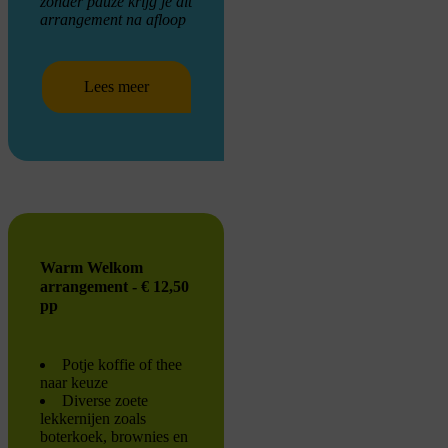
zonder pauze krijg je dit
arrangement na afloop
Lees meer
Warm Welkom
arrangement - € 12,50
pp
Potje koffie of thee
naar keuze
Diverse zoete
lekkernijen zoals
boterkoek, brownies en