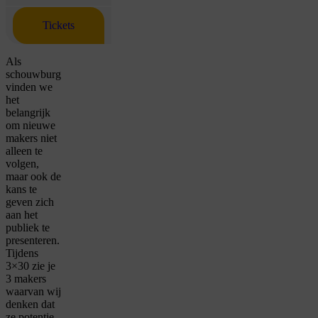
Tickets
Als
schouwburg
vinden we
het
belangrijk
om nieuwe
makers niet
alleen te
volgen,
maar ook de
kans te
geven zich
aan het
publiek te
presenteren.
Tijdens
3×30 zie je
3 makers
waarvan wij
denken dat
ze potentie