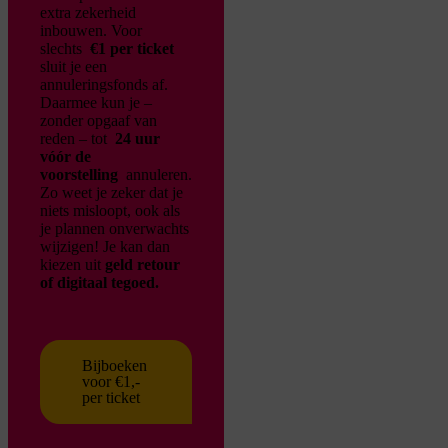
extra zekerheid
inbouwen. Voor
slechts
€1 per ticket
sluit je een
annuleringsfonds af.
Daarmee kun je –
zonder opgaaf van
reden – tot
24 uur
vóór de
voorstelling
annuleren.
Zo weet je zeker dat je
niets misloopt, ook als
je plannen onverwachts
wijzigen!
Je kan dan
kiezen uit
geld retour
of digitaal tegoed.
Bijboeken
voor €1,-
per ticket