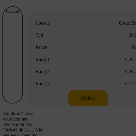
Cabaret
Locatie
Grote Za
Tijd
20:
Pauze
N
Rang 1
€ 28,
Rang 2
€ 26,
Rang 3
€ 17,
Archief
‘En door!?’ was
voorheen het
levensmotto van
Christel de Laat. Niet
mauwen, geen tijd