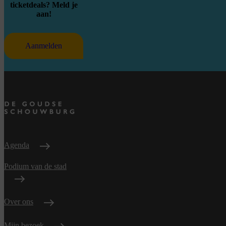
ticketdeals? Meld je
aan!
Aanmelden
Agenda
Podium van de stad
Over ons
Mijn bezoek