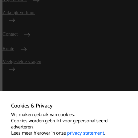
Zakelijk verhuur
Contact
Route
Veelgestelde vragen
Algemene
voorwaarden
Cookies & Privacy
Wij maken gebruik van cookies.
Privacy
Cookies worden gebruikt voor gepersonaliseerd
adverteren.
Technische informatie
Lees meer hierover in onze
privacy statement
.