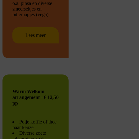
o.a. pinsa en diverse
smeerseltjes en
bitterhapjes (vega)
Lees meer
Warm Welkom
arrangement - € 12,50
pp
Potje koffie of thee
naar keuze
Diverse zoete
lekkernijen zoals