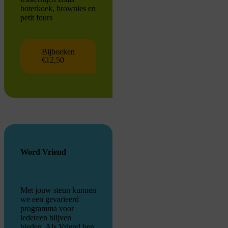
boterkoek, brownies en
petit fours
Bijboeken
€12,50
Word Vriend
Met jouw steun kunnen
we een gevarieerd
programma voor
iedereen blijven
bieden. Als Vriend ben