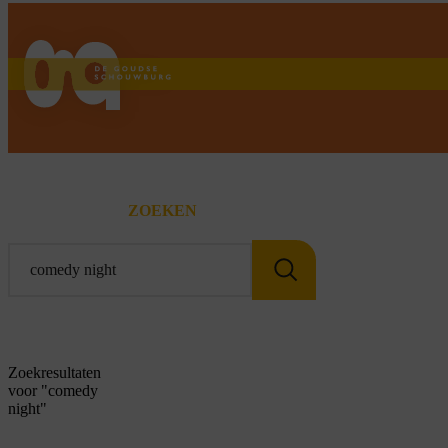
home
ZOEKEN
Zoek
Zoekresultaten
voor "comedy
night"