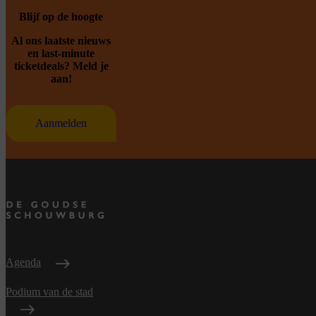
Blijf op de hoogte
Al ons laatste nieuws
en last-minute
ticketdeals? Meld je
aan!
Aanmelden
Agenda
Podium van de stad